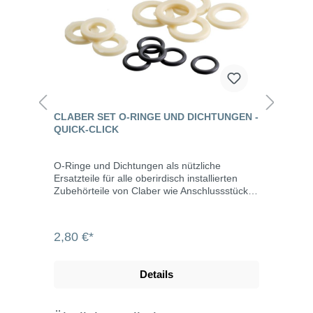
CLABER SET O-RINGE UND DICHTUNGEN -
QUICK-CLICK
O-Ringe und Dichtungen als nützliche
Ersatzteile für alle oberirdisch installierten
Zubehörteile von Claber wie Anschlussstücke,
Spritzen, Pistolen und Regner. Inhalt 3 x
Dichtungen 1/2" 5 x Dichtungen 3/4" 5 x
Dichtringe 10,78 x 2,62 mm Kompatibel mit
2,80 €*
allen gängigen Stecksystemen, z.B. von
Gardena, Rehau und Geka.
Details