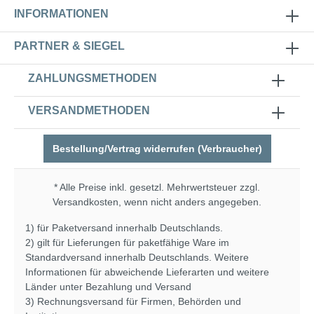
Daten Ausführung Servopress LP SET
INFORMATIONEN
Spannung 230 V ~ 50 Hz Aufnahmeleistung
1,5 kW Max. Pumpenstrom 8,0 A Max.
Fördermenge 3500 l/h / max. 10 bar
PARTNER & SIEGEL
Anschluss 1" (33,3 mm) Außengewinde
ZAHLUNGSMETHODEN
VERSANDMETHODEN
Bestellung/Vertrag widerrufen (Verbraucher)
* Alle Preise inkl. gesetzl. Mehrwertsteuer zzgl.
Versandkosten
, wenn nicht anders angegeben.
1) für Paketversand innerhalb Deutschlands.
2) gilt für Lieferungen für paketfähige Ware im
Standardversand innerhalb Deutschlands. Weitere
Informationen für abweichende Lieferarten und weitere
Länder unter
Bezahlung und Versand
3) Rechnungsversand für Firmen, Behörden und