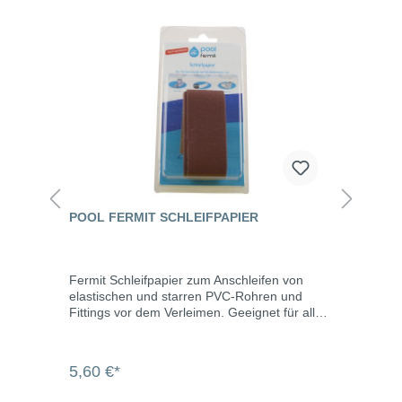
POOL FERMIT SCHLEIFPAPIER
Fermit Schleifpapier zum Anschleifen von
elastischen und starren PVC-Rohren und
Fittings vor dem Verleimen. Geeignet für alle
Entgratungs-Arbeiten an Metallen und für die
Vorbereitung von Oberflächen vor dem
Auftragen von Epoxidkitt. Sehr elastisches
5,60 €*
Gewebe für Arbeiten an geringen
Rohrdurchmessern, mit dem auch sehr