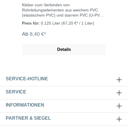
Kleber zum Verbinden von
Rohrleitungselementen aus weichem PVC
(elastischem PVC) und starrem PVC (U-PVC),
wie sie bei der Installation von Pools
Preis für:
0.125 Liter
(67,20 €* / 1 Liter)
verwendet werden. Beständig gegen
Wasseraufbereitungsmittel für Pools, gegen
Ab
8,40 €*
Salzwasser und Meerwasser. Geeignet für
Wasserzu- und -ableitungen an Pools sowie
für Druckleitungen mit einem Durchmesser
Details
von bis zu 100 mm. Läuft auch an
senkrechten Flächen nicht ab. Farbe:
tiefblaues GelDruckfestigkeit: 40
barTemperaturbeständigkeit:
90°CVerarbeitungstemperatur: +5°C bis
+35°C
SERVICE-HOTLINE
SERVICE
INFORMATIONEN
PARTNER & SIEGEL