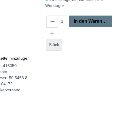
Werktage²
In den Warenkorb
Stück
ttel hinzufügen
r:
416050
asto
mer:
50.5453.8
104172
ketversand