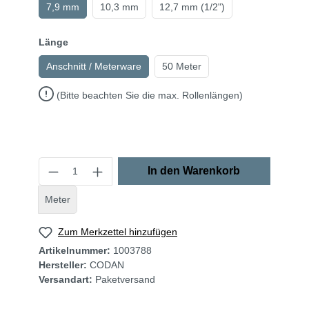
7,9 mm
10,3 mm
12,7 mm (1/2")
Länge
Anschnitt / Meterware
50 Meter
(Bitte beachten Sie die max. Rollenlängen)
In den Warenkorb
Meter
Zum Merkzettel hinzufügen
Artikelnummer:
1003788
Hersteller:
CODAN
Versandart:
Paketversand