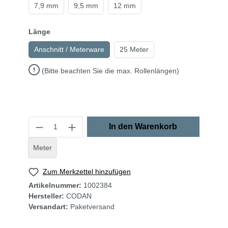
7,9 mm
9,5 mm
12 mm
Länge
Anschnitt / Meterware
25 Meter
(Bitte beachten Sie die max. Rollenlängen)
In den Warenkorb
Meter
Zum Merkzettel hinzufügen
Artikelnummer:
1002384
Hersteller:
CODAN
Versandart:
Paketversand