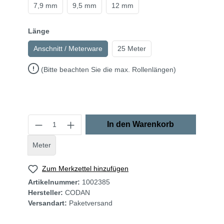
7,9 mm
9,5 mm
12 mm
Länge
Anschnitt / Meterware
25 Meter
(Bitte beachten Sie die max. Rollenlängen)
In den Warenkorb
Meter
Zum Merkzettel hinzufügen
Artikelnummer:
1002385
Hersteller:
CODAN
Versandart:
Paketversand