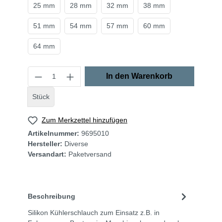
25 mm
28 mm
32 mm
38 mm
51 mm
54 mm
57 mm
60 mm
64 mm
In den Warenkorb
Stück
Zum Merkzettel hinzufügen
Artikelnummer:
9695010
Hersteller:
Diverse
Versandart:
Paketversand
Beschreibung
Silikon Kühlerschlauch zum Einsatz z.B. in