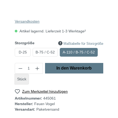
Versandkosten
Artikel lagernd. Lieferzeit 1-3 Werktage²
Storzgröße
Maßtabelle für Storzgröße
D-25
B-75 / C-52
A-110 / B-75 / C-52
In den Warenkorb
Stück
Zum Merkzettel hinzufügen
Artikelnummer:
445061
Hersteller:
Feuer-Vogel
Versandart:
Paketversand