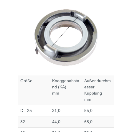
Größe
Knaggenabsta
Außendurchm
nd (KA)
esser
mm
Kupplung
mm
D - 25
31,0
55,0
32
44,0
68,0