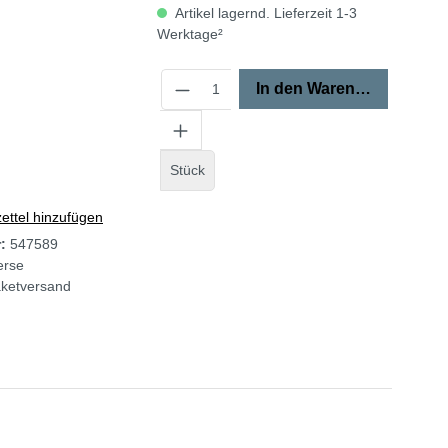
Artikel lagernd. Lieferzeit 1-3
Werktage²
In den Warenkorb
Stück
ttel hinzufügen
r:
547589
erse
ketversand