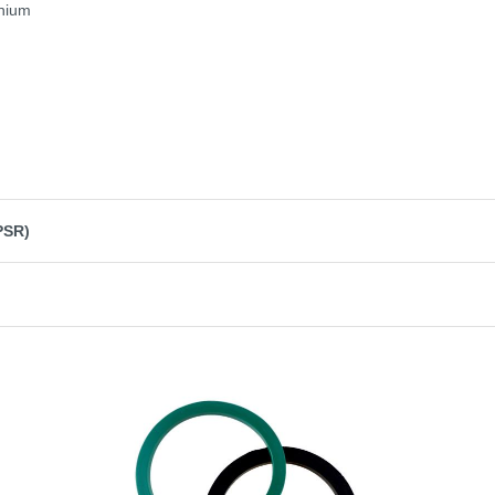
nium
PSR)