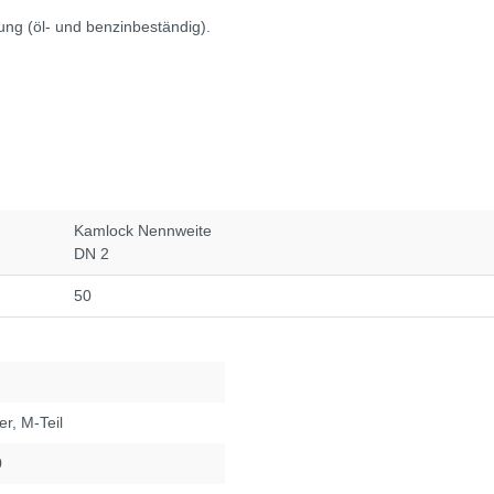
ng (öl- und benzinbeständig).
Kamlock Nennweite
DN 2
50
er
, M-Teil
0