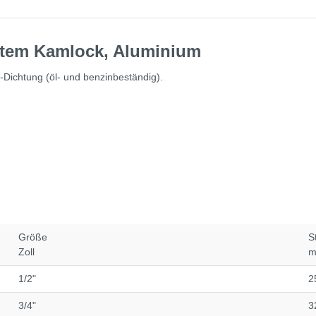
stem Kamlock, Aluminium
Dichtung (öl- und benzinbeständig).
Größe
S
Zoll
1/2"
2
3/4"
3