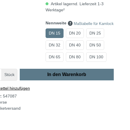
Artikel lagernd. Lieferzeit 1-3
Werktage²
Nennweite
Maßtabelle für Kamlock
DN 15
DN 20
DN 25
DN 32
DN 40
DN 50
DN 65
DN 80
DN 100
In den Warenkorb
Stück
ttel hinzufügen
r:
547087
erse
ketversand