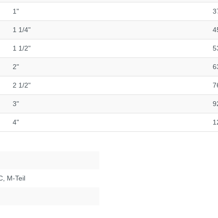
1"
3
1 1/4"
4
1 1/2"
5
2"
6
2 1/2"
7
3"
9
4"
1
C
, M-Teil