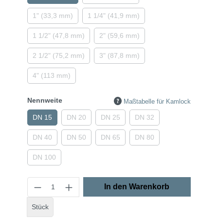
1" (33,3 mm)
1 1/4" (41,9 mm)
1 1/2" (47,8 mm)
2" (59,6 mm)
2 1/2" (75,2 mm)
3" (87,8 mm)
4" (113 mm)
Nennweite
Maßtabelle für Kamlock
DN 15
DN 20
DN 25
DN 32
DN 40
DN 50
DN 65
DN 80
DN 100
In den Warenkorb
Stück