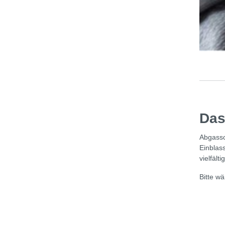
Das
Abgassc
Einblas
vielfältig
Bitte w