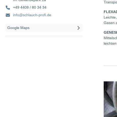
Transpo
+49 4408 / 80 34 34
FLEXA
info@schlauch-profi.de
Leichte
Gasen a
Google Maps
GENES
Mittels
leichten