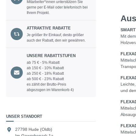
Mitarbeiter*innen unterstützen Sie
gerne per E-Mail oder telefonisch bei
Ihrem Projekt.
Aus
ATTRAKTIVE RABATTE
SMART
Je größer Ihr Einkauf, desto größer
Mit dem
auch der Rabatt, den wir gewähren.
Holzver
FLEXA
UNSERE RABATTSTUFEN
Mittels
ab 75 € - 5% Rabatt
Transpor
ab 150 € - 10% Rabatt
ab 250 € - 18% Rabatt
FLEXA
ab 500 € - 23% Rabatt
Leichte
es zählt der Brutto-Preis
abgezogen im Warenkorb 4)
und den
FLEXA
Mittels
Absaugu
UNSER STANDORT
FLEXA
27798 Hude (Oldb)
Mittels
Im Gewerbepark 1a