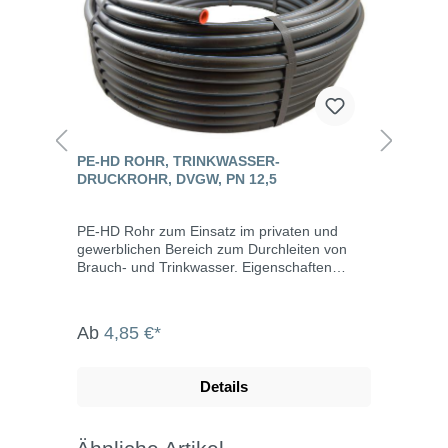
PE-HD ROHR, TRINKWASSER-
DRUCKROHR, DVGW, PN 12,5
PE-HD Rohr zum Einsatz im privaten und
gewerblichen Bereich zum Durchleiten von
Brauch- und Trinkwasser. Eigenschaften
Druckrohr für Trinkwasser aus PE-HD / PE80 /
SDR 11 Polyethylen (High-Density) PE 80
maximale Stücklänge 100 m hohe chemische
Ab
4,85 €*
Beständigkeit: beständig gegen Laugen,
Salzlösungen und anorganische Säuren;
Quellung durch polare Flüssigkeiten, auch
Details
beständig gegen Alkohol, Öl und Benzin
korrosionsbeständig physiologisch und
toxikologisch unbedenklich durch hohe
Elastizität frostbeständig hohe Abriebfestigkeit