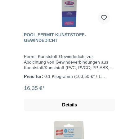
POOL FERMIT KUNSTSTOFF-
GEWINDEDICHT
Fermit Kunststoff-Gewindedicht zur
Abdichtung von Gewindeverbindungen aus
Kunststoff/Kunststoff (PVC, PVCC, PP, ABS,
PE), Metall und Mischverbindungen aus
Preis für:
0.1 Kilogramm
(163,50 €* / 1
Metall/ Kunststoff. Das Kunststoff-
Kilogramm)
Gewindedicht findet seinen Einsatz in mit
16,35 €*
Chlor, Salzwasser, Ozon und Glykol
behandeltes Wasser, im Warm- und
Kaltwasserbereich, Bewässerungswasser,
Details
Heizwasser und Druckluft. Das Material ist
sehr ergiebig - mit 100 g können ca. 40
Gewindeverbindungen von einem Zoll
abgedichtet werden. Eigenschaften
geruchsneutral, tropft nicht Farbe weiß
demontierbar Gewindespiel max. 0,8 mm 1/8