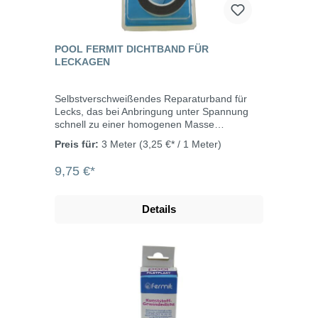
POOL FERMIT DICHTBAND FÜR
LECKAGEN
Selbstverschweißendes Reparaturband für
Lecks, das bei Anbringung unter Spannung
schnell zu einer homogenen Masse
verschmilzt. Zur temporären Abdichtung von
Preis für:
3 Meter
(3,25 €* / 1 Meter)
Lecks an Rohrleitungen und
Bewässerungsrohren oder als Schutz vor
9,75 €*
scharfkantigen und hervorstehenden Teilen
geeignet. Ausgezeichnete Beständigkeit
gegen behandeltes Poolwasser und wässrige
Details
Salzlösungen. Abmessungen: 3 m x 25
mmTemperaturbereich: -40°C bis
+130°CFarbe: schwarzDicke: 0,5 mm