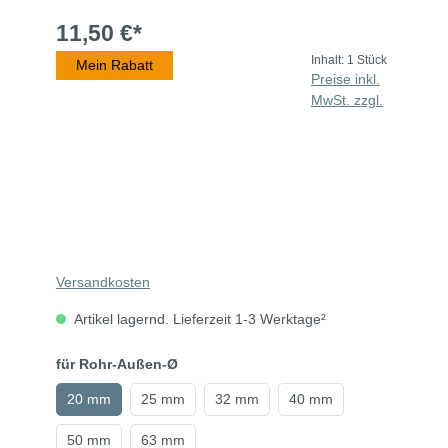
11,50 €*
Inhalt:
1 Stück
Mein Rabatt
Preise inkl.
MwSt. zzgl.
Versandkosten
Artikel lagernd. Lieferzeit 1-3 Werktage²
für Rohr-Außen-Ø
20 mm
25 mm
32 mm
40 mm
50 mm
63 mm