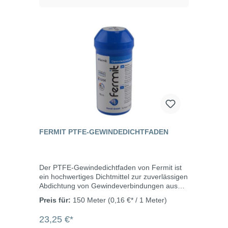
200 bar je nach Betriebsbedingungen und
Einbausituation.
FERMIT PTFE-GEWINDEDICHTFADEN
Der PTFE-Gewindedichtfaden von Fermit ist
ein hochwertiges Dichtmittel zur zuverlässigen
Abdichtung von Gewindeverbindungen aus
Metall und Kunststoff. Es ist ausgelegt für
Preis für:
150 Meter
(0,16 €* / 1 Meter)
Metall- und Kunststoffgewinde bis DN 40 (1
½“). Für den universellen Einsatz in
23,25 €*
Hausinstallationen (Wasser, Gas) sowie