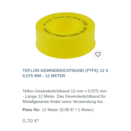
gasförmig. Eigenschaften demontierbar
einfach und schnell anwendbar nicht
brennbar, nicht entzündbar kein Verfallsdatum
resistent gegen Pilzbefall quillt nicht
TEFLON GEWINDEDICHTBAND (PTFE) 12 X
0,075 MM - 12 METER
Teflon-Gewindedichtband 12 mm x 0,075 mm
- Länge 12 Meter. Das Gewindedichtband für
Metallgewinde findet seine Verwendung bei
allen Sanitär- und Heizungskreisläufen im
Preis für:
12 Meter
(0,06 €* / 1 Meter)
Kalt- und Warmwasserbereich.Nicht DVGW
geprüft.
0,70 €*