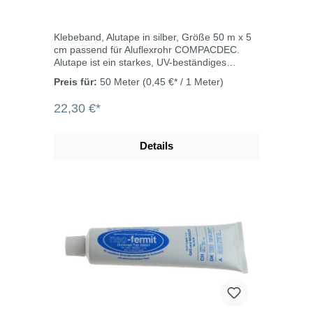
Klebeband, Alutape in silber, Größe 50 m x 5
cm passend für Aluflexrohr COMPACDEC.
Alutape ist ein starkes, UV-beständiges
Klebeband aus Aluminiumfolie mit einer
Preis für:
50 Meter
(0,45 €* / 1 Meter)
Gummiklebeschicht auf der Innenseite. Es ist
geeignet zum Abdichten von
22,30 €*
Luftaufbereitungssystemen und für
Isolierarbeiten. Beite: 50 mmLänge: 50
mDicke: 0,3 mmTemperaturbereich: -30°C bis
Details
+120°C