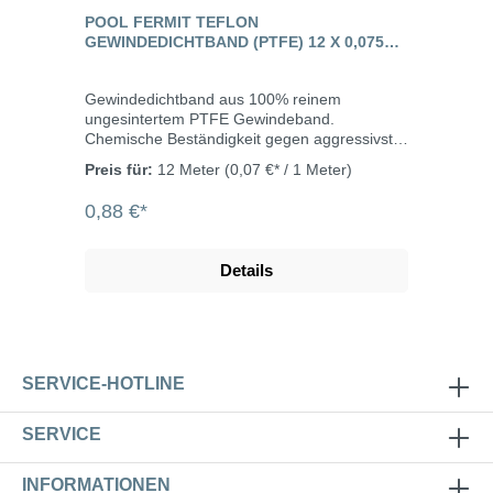
POOL FERMIT TEFLON
GEWINDEDICHTBAND (PTFE) 12 X 0,075
MM - 12 METER
Gewindedichtband aus 100% reinem
ungesintertem PTFE Gewindeband.
Chemische Beständigkeit gegen aggressivste
Medien. Versprödet, quillt und klebt nicht.
Preis für:
12 Meter
(0,07 €* / 1 Meter)
Enthält kein Öl und Fett. Verhindert das
Festrosten (leichtes Lösen nach Jahren,
0,88 €*
selbst bei Stahlschrauben in Aluminium).
Länge 12 m, Breite 12 mm und Banddicke
0,075 mm. Einsatzbereich Temperatur:
Details
-240°C bis +260°CDruck: 20 bar. Bei
Sauerstoff bis +60°C und 30 bar. Flüssig +
gasförmig. Eigenschaften demontierbar
einfach und schnell anwendbar nicht
brennbar, nicht entzündbar kein Verfallsdatum
resistent gegen Pilzbefall quillt nicht
SERVICE-HOTLINE
SERVICE
INFORMATIONEN