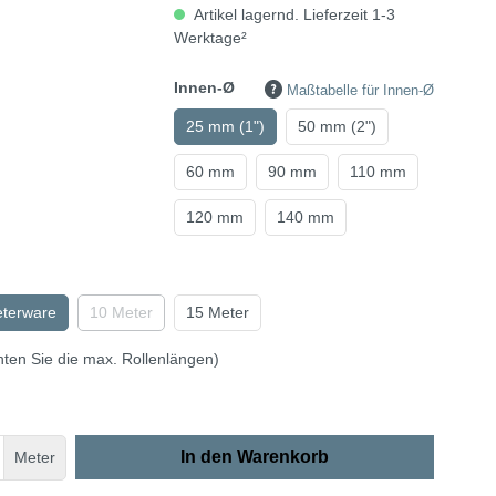
Artikel lagernd. Lieferzeit 1-3
Werktage²
Innen-Ø
Maßtabelle für Innen-Ø
25 mm (1")
50 mm (2")
60 mm
90 mm
110 mm
120 mm
140 mm
eterware
10 Meter
15 Meter
hten Sie die max. Rollenlängen)
In den Warenkorb
Meter