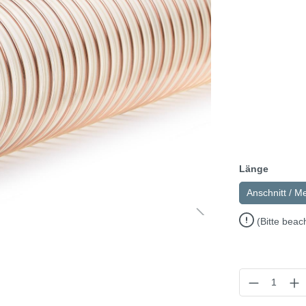
Länge
Anschnitt / M
(Bitte beac