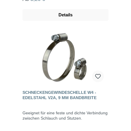
Werkstoff Körper: Messing Dichtung: NBR
Temperaturbereich: -20°C bis max. +100°C
(mediumsbedingt)Betriebsdruck: -0,95 bis 35
Details
bar Durchfluss* Bolzenverriegelung: 1100
l/min Kugelverriegelung: 1850 l/min
Kugelverriegelung/Kunststoffhülse: 2100 l/min
*6 bar Eingangsdruck, 0,5 bar Druckdifferenz
SCHNECKENGEWINDESCHELLE W4 -
EDELSTAHL V2A, 9 MM BANDBREITE
Geeignet für eine feste und dichte Verbindung
zwischen Schlauch und Stutzen.