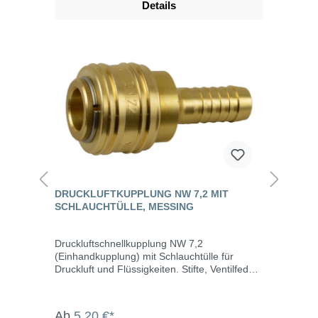
Details
DRUCKLUFTKUPPLUNG NW 7,2 MIT
SCHLAUCHTÜLLE, MESSING
Druckluftschnellkupplung NW 7,2
(Einhandkupplung) mit Schlauchtülle für
Druckluft und Flüssigkeiten. Stifte, Ventilfedern
und Ringe aus Edelstahl. Ventil einseitig
automatisch absperrend. Nennweite 7,2 mit
allen gängigen Profilen austauschbar.
Ab
5,20 €*