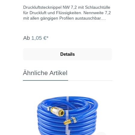
Druckluftstecknippel NW 7,2 mit Schlauchtülle
für Druckluft und Flüssigkeiten. Nennweite 7,2
mit allen gängigen Profilen austauschbar.
Werkstoff Körper: Messing Dichtung: NBR
Temperaturbereich: -20°C bis max.
+100°CBetriebsdruck: -0,95 bis 35 bar
Ab
1,05 €*
Durchfluss* Bolzenverriegelung: 1100 l/min
Kugelverriegelung: 1850 l/min
Kugelverriegelung/Kunststoffhülse: 2100 l/min
Details
*6 bar Eingangsdruck, 0,5 bar Druckdifferenz
Ähnliche Artikel