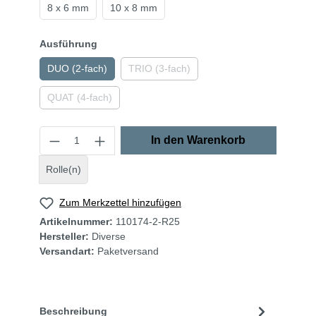
8 x 6 mm
10 x 8 mm
Ausführung
DUO (2-fach)
TRIO (3-fach)
QUAT (4-fach)
In den Warenkorb
Rolle(n)
Zum Merkzettel hinzufügen
Artikelnummer:
110174-2-R25
Hersteller:
Diverse
Versandart:
Paketversand
Beschreibung