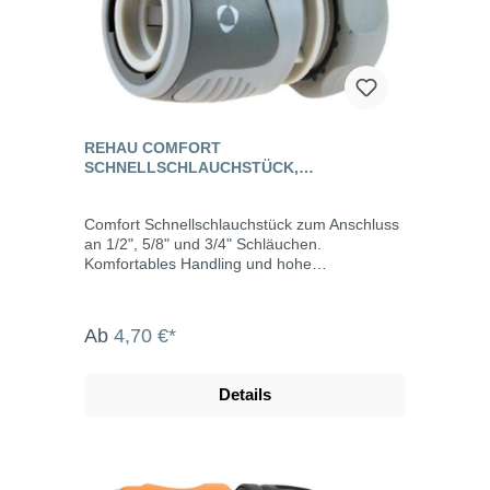
REHAU COMFORT
SCHNELLSCHLAUCHSTÜCK,
KUNSTSTOFF
Comfort Schnellschlauchstück zum Anschluss
an 1/2", 5/8" und 3/4" Schläuchen.
Komfortables Handling und hohe
Funktionalität unterstützt durch weiche
Oberflächen sowie funktionellen Griffmulden.
Alle Armaturen lassen sich durch das "Steck-
Ab
4,70 €*
Klick-System" leicht miteinander verbinden
und sind kompatibel zu den marktüblichen
Kunststoff-Systemen.
Details