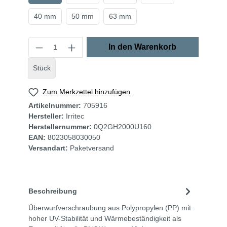
40 mm
50 mm
63 mm
In den Warenkorb
Stück
Zum Merkzettel hinzufügen
Artikelnummer:
705916
Hersteller:
Irritec
Herstellernummer:
0Q2GH2000U160
EAN:
8023058030050
Versandart:
Paketversand
Beschreibung
Überwurfverschraubung aus Polypropylen (PP) mit
hoher UV-Stabilität und Wärmebeständigkeit als