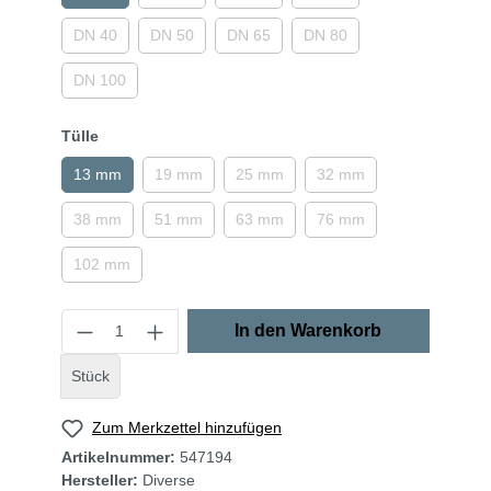
DN 40
DN 50
DN 65
DN 80
DN 100
Tülle
13 mm
19 mm
25 mm
32 mm
38 mm
51 mm
63 mm
76 mm
102 mm
In den Warenkorb
Stück
Zum Merkzettel hinzufügen
Artikelnummer:
547194
Hersteller:
Diverse