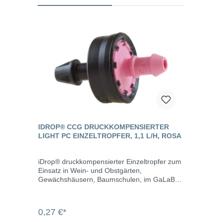
IDROP® CCG DRUCKKOMPENSIERTER
LIGHT PC EINZELTROPFER, 1,1 L/H, ROSA
iDrop® druckkompensierter Einzeltropfer zum
Einsatz in Wein- und Obstgärten,
Gewächshäusern, Baumschulen, im GaLaBau
und überall dort, wo präzise Flussraten
verlangt werden. Dank turbulenter Strömung
wird das Verstopfungsrisiko minimiert. Die
0,27 €*
Flussrate ist einfach an der Farbe des