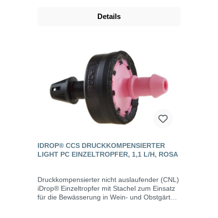
Tropfers zu erkennen. Der Tropferauslass ist
passend für Mikroschläuche (ID 4 mm) oder
Details
Verteiler (1, 2, 4-fach) mit Pressfit-Verbindung.
Die Montage auf LDPE-Rohren (PN 4) erfolgt
durch ein 2,5 mm (max. 3,0 mm)
Lochwerkzeug, wie das FUS Lochwerkzeug
(im Shop erhältlich). Eigenschaften Flussrate:
1,1 l/h (rosa) bei 1 bar Betriebsdruck
Arbeitsdruckbereich: 0,7 - 4,0 bar
Öffnungsdruck: 0,25 bar Schließdruck: 0,15
bar Empfohlene Mindestfiltrierung 120 Mesh
IDROP® CCS DRUCKKOMPENSIERTER
LIGHT PC EINZELTROPFER, 1,1 L/H, ROSA
Druckkompensierter nicht auslaufender (CNL)
iDrop® Einzeltropfer mit Stachel zum Einsatz
für die Bewässerung in Wein- und Obstgärten,
Gewächshäusern, Baumschulen, im GaLaBau
und überall dort wo präzise Flussraten