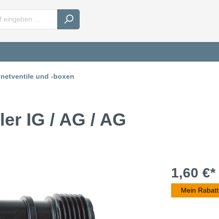
netventile und -boxen
ler IG / AG / AG
1,60 €*
Mein Rabatt