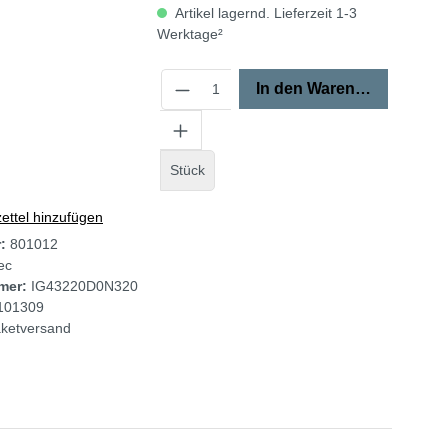
Artikel lagernd. Lieferzeit 1-3
Werktage²
In den Warenkorb
Stück
ttel hinzufügen
r:
801012
tec
mer:
IG43220D0N320
101309
ketversand