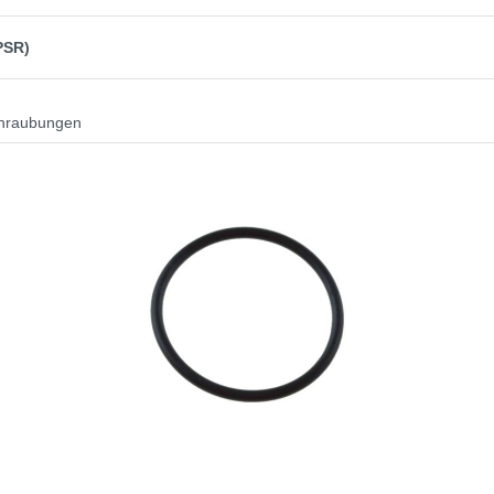
PSR)
chraubungen