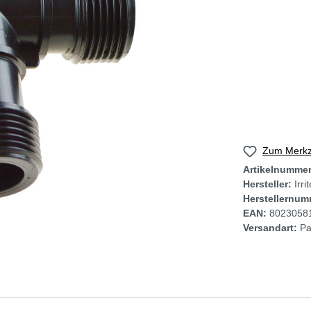
Zum Merkze
Artikelnumme
Hersteller:
Irri
Herstellernum
EAN:
8023058
Versandart:
Pa