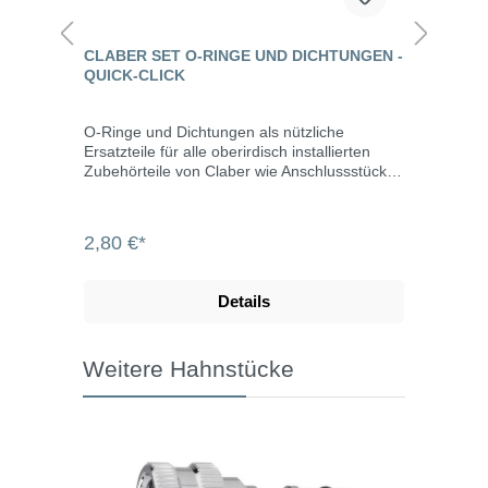
CLABER SET O-RINGE UND DICHTUNGEN -
QUICK-CLICK
O-Ringe und Dichtungen als nützliche
Ersatzteile für alle oberirdisch installierten
Zubehörteile von Claber wie Anschlussstücke,
Spritzen, Pistolen und Regner. Inhalt 3 x
Dichtungen 1/2" 5 x Dichtungen 3/4" 5 x
Dichtringe 10,78 x 2,62 mm Kompatibel mit
2,80 €*
allen gängigen Stecksystemen, z.B. von
Gardena, Rehau und Geka.
Details
Weitere Hahnstücke