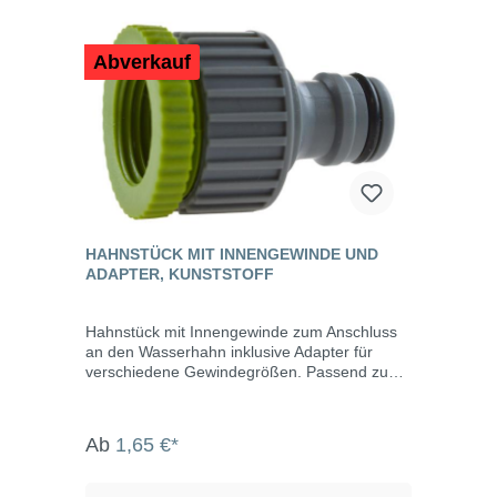
Abverkauf
HAHNSTÜCK MIT INNENGEWINDE UND
ADAPTER, KUNSTSTOFF
Hahnstück mit Innengewinde zum Anschluss
an den Wasserhahn inklusive Adapter für
verschiedene Gewindegrößen. Passend zu
den bekannten Stecksystemen. Achtung: Die
Artikel können optisch von der Abbildung
abweichen!
Ab
1,65 €*