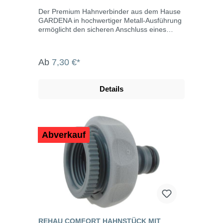
Der Premium Hahnverbinder aus dem Hause
GARDENA in hochwertiger Metall-Ausführung
ermöglicht den sicheren Anschluss eines
Gartenschlauchs an den Wasserhahn. Seine
Handhabung ist einfach und angenehm, dank
der speziellen Form des Hahnverbinders. Er
Ab
7,30 €*
ist aus robustem Metall gefertigt und dadurch
besonders langlebig.
Details
Abverkauf
REHAU COMFORT HAHNSTÜCK MIT