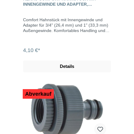
INNENGEWINDE UND ADAPTER,
KUNSTSTOFF
Comfort Hahnstück mit Innengewinde und
Adapter für 3/4" (26,4 mm) und 1" (33,3 mm)
Außengewinde. Komfortables Handling und
hohe Funktionalität unterstützt durch weiche
Oberflächen sowie funktionellen Griffmulden.
Alle Armaturen lassen sich durch das "Steck-
4,10 €*
Klick-System" leicht miteinander verbinden
und sind kompatibel zu den marktüblichen
Kunststoff-Systemen.
Details
Abverkauf