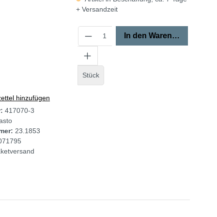
+ Versandzeit
In den Warenkorb
Stück
ttel hinzufügen
r:
417070-3
asto
mer:
23.1853
071795
ketversand