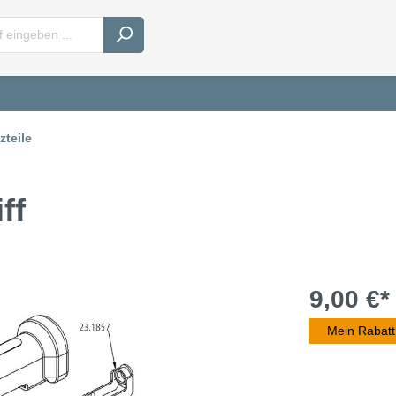
teile
ff
9,00 €*
Mein Rabatt