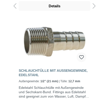
Details
SCHLAUCHTÜLLE MIT AUSSENGEWINDE, E
DELSTAHL
Außengewinde:
1/2" (21 mm)
| Tülle:
12,7 mm
Edelstahl Schlauchtülle mit Außengewinde
und Sechskant-Bund. Fittings aus Edelstahl
sind geeignet zum von Wasser, Luft, Dampf
und Öl und werden vor allem im Bereich
Heizung, Sanitär, Bewässerung und in der