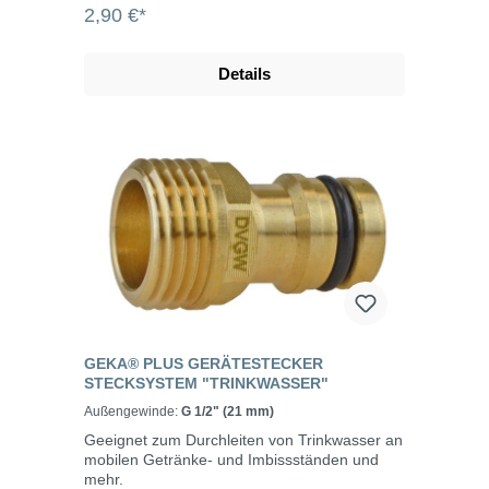
Industrie z.B. Autoindustrie eingesetzt.
2,90 €*
Edelstahlfittings sind aus sehr hartem und
nicht rostendem Metall, welches sehr präzise
verarbeitet werden kann. Sie sind sehr robust
Details
und korrosionsbeständig und durch ihre guten
Eigenschaften vielseitig einsetzbar. Die
einzelnen Bauteile werden beim Verbinden mit
Hanf oder Gewindedichtband am Gewinde
abgedichtet.
GEKA® PLUS GERÄTESTECKER
STECKSYSTEM "TRINKWASSER"
Außengewinde:
G 1/2" (21 mm)
Geeignet zum Durchleiten von Trinkwasser an
mobilen Getränke- und Imbissständen und
mehr.