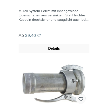
M-Teil System Perrot mit Innengewinde.
Eigenschaften aus verzinktem Stahl leichtes
Kuppeln drucksicher und saugdicht auch bei
verschmutzen Kupplungen bis max. 10 bar
Betriebsdruck Abwinkelung bis max. 15° M-
Teil inklusive Dichtring Die System Perrot-
Ab
39,40 €*
Kupplungen werden u.a. eingesetzt in der
Landwirtschaft, dem Gartenbau, der Industrie,
der Bauwirtschaft, dem Tunnel- und
Details
Straßenbau, der Grundwasserabsenkung,
Kläranlagen, bei der Fäkalienabfuhr und dem
Umweltschutz.