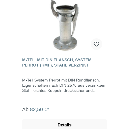
M-TEIL MIT DIN FLANSCH, SYSTEM
PERROT (KMF), STAHL VERZINKT
M-Teil System Perrot mit DIN Rundflansch.
Eigenschaften nach DIN 2576 aus verzinktem
Stahl leichtes Kuppeln drucksicher und
saugdicht auch bei verschmutzen Kupplungen
bis max. 10 bar Betriebsdruck Abwinkelung bis
max. 15° M-Teil inklusive Dichtring Die System
Ab
82,50 €*
Perrot-Kupplungen werden u.a. eingesetzt in
der Landwirtschaft, dem Gartenbau, der
Industrie, der Bauwirtschaft, dem Tunnel- und
Details
Straßenbau, der Grundwasserabsenkung,