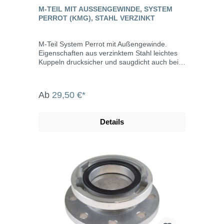
M-TEIL MIT AUSSENGEWINDE, SYSTEM P
ERROT (KMG), STAHL VERZINKT
M-Teil System Perrot mit Außengewinde.
Eigenschaften aus verzinktem Stahl leichtes
Kuppeln drucksicher und saugdicht auch bei
verschmutzen Kupplungen bis max. 10 bar
Betriebsdruck Abwinkelung bis max. 15° M-
Teil inklusive Dichtring Die System Perrot-
Ab
29,50 €*
Kupplungen werden u.a. eingesetzt in der
Landwirtschaft, dem Gartenbau, der Industrie,
der Bauwirtschaft, dem Tunnel- und
Details
Straßenbau, der Grundwasserabsenkung,
Kläranlagen, bei der Fäkalienabfuhr und dem
Umweltschutz.