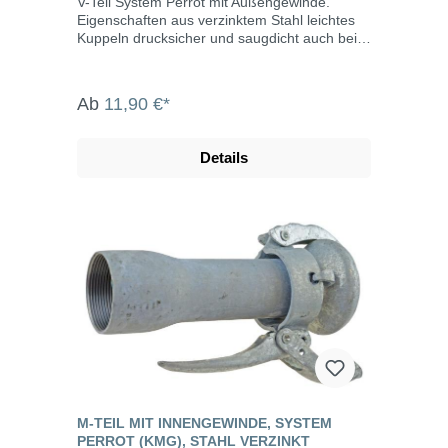
V-Teil System Perrot mit Außengewinde.
Eigenschaften aus verzinktem Stahl leichtes
Kuppeln drucksicher und saugdicht auch bei
verschmutzen Kupplungen bis max. 10 bar
Betriebsdruck Abwinkelung bis max. 15° Die
System Perrot-Kupplungen werden u.a.
Ab
11,90 €*
eingesetzt in der Landwirtschaft, dem
Gartenbau, der Industrie, der Bauwirtschaft,
dem Tunnel- und Straßenbau, der
Details
Grundwasserabsenkung, Kläranlagen, bei der
Fäkalienabfuhr und dem Umweltschutz.
M-TEIL MIT INNENGEWINDE, SYSTEM
PERROT (KMG), STAHL VERZINKT