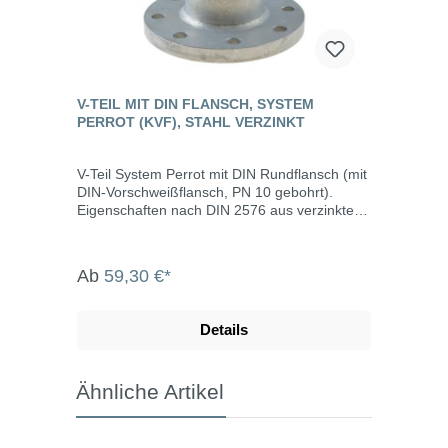
V-TEIL MIT DIN FLANSCH, SYSTEM
PERROT (KVF), STAHL VERZINKT
V-Teil System Perrot mit DIN Rundflansch (mit
DIN-Vorschweißflansch, PN 10 gebohrt).
Eigenschaften nach DIN 2576 aus verzinktem
Stahl leichtes Kuppeln drucksicher und
saugdicht auch bei verschmutzen Kupplungen
bis max. 10 bar Betriebsdruck Abwinkelung bis
Ab
59,30 €*
max. 15° 8-Loch DIN-Flansch Die System
Perrot-Kupplungen werden u.a. eingesetzt in
der Landwirtschaft, dem Gartenbau, der
Details
Industrie, der Bauwirtschaft, dem Tunnel- und
Straßenbau, der Grundwasserabsenkung,
Kläranlagen, bei der Fäkalienabfuhr und dem
Ähnliche Artikel
Umweltschutz. Technische Daten Größemm
Flansch Lochkreismm 89 DIN 80 160 108
DIN 100 180 133 DIN 125 210 159 DIN 150
240 216 DIN 200 295