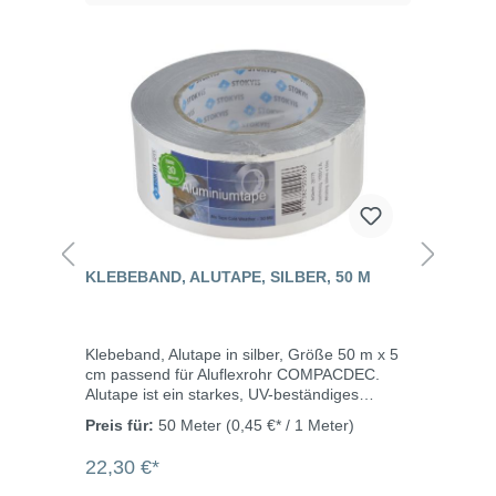
KLEBEBAND, ALUTAPE, SILBER, 50 M
Klebeband, Alutape in silber, Größe 50 m x 5
cm passend für Aluflexrohr COMPACDEC.
Alutape ist ein starkes, UV-beständiges
Klebeband aus Aluminiumfolie mit einer
Preis für:
50 Meter
(0,45 €* / 1 Meter)
Gummiklebeschicht auf der Innenseite. Es ist
geeignet zum Abdichten von
22,30 €*
Luftaufbereitungssystemen und für
Isolierarbeiten. Beite: 50 mmLänge: 50