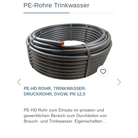
PE-Rohre Trinkwasser
PE-HD ROHR, TRINKWASSER-
DRUCKROHR, DVGW, PN 12,5
PE-HD Rohr zum Einsatz im privaten und
gewerblichen Bereich zum Durchleiten von
Brauch- und Trinkwasser. Eigenschaften
Druckrohr für Trinkwasser aus PE-HD / PE80 /
SDR 11 Polyethylen (High-Density) PE 80
maximale Stücklänge 100 m hohe chemische