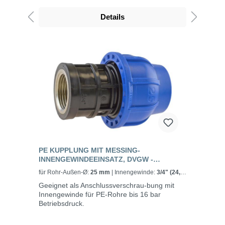
Details
PE KUPPLUNG MIT MESSING-
INNENGEWINDEEINSATZ, DVGW -
CONNECTO™ + ULTRA
für Rohr-Außen-Ø:
25 mm
| Innengewinde:
3/4" (24,2
mm)
Geeignet als Anschlussverschrau-bung mit
Innengewinde für PE-Rohre bis 16 bar
Betriebsdruck.