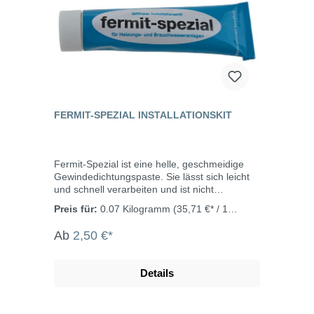
Temperaturbeständigkeit: -200°C bis +240°C /
+60°C und 40 bar. Flüssig + gasförmig.
Druck 30 bar, +100°C bei Sauerstoff, 100bar
bei Heißwasser
FERMIT-SPEZIAL INSTALLATIONSKIT
Fermit-Spezial ist eine helle, geschmeidige
Gewindedichtungspaste. Sie lässt sich leicht
und schnell verarbeiten und ist nicht
aushärtend. Verwendung in Verbindung mit
Preis für:
0.07 Kilogramm
(35,71 €* / 1
Hanf. Darf nicht für Gas- und
Kilogramm)
Trinkwasseranlagen in der Hausinstallation
Ab
2,50 €*
verwendet werden. Eigenschaften leicht zu
verarbeiten sofort abdichtend jederzeit
demontierbar nicht eintrocknend zuverlässig
Details
und sicher giftfreier Installationskitt zum
Dichten von Gewinden usw. an
Heizungsanlagen darf nicht für Gas- und