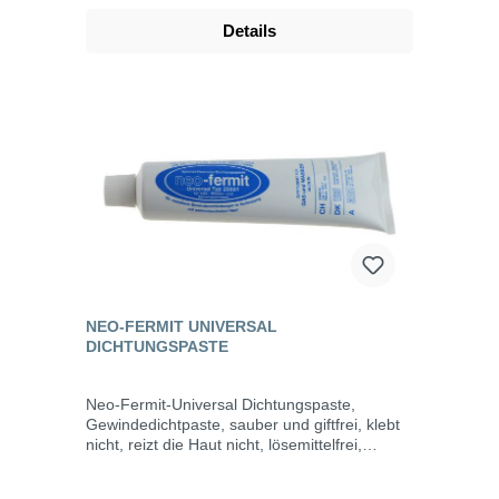
mDicke: 0,3 mmTemperaturbereich: -30°C bis
Details
+120°C
NEO-FERMIT UNIVERSAL
DICHTUNGSPASTE
Neo-Fermit-Universal Dichtungspaste,
Gewindedichtpaste, sauber und giftfrei, klebt
nicht, reizt die Haut nicht, lösemittelfrei,
schwundfrei, verhärtet nicht, trocknet nicht
aus, jederzeit demontierbar, schützt Gewinde