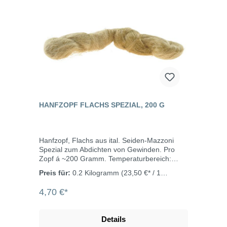
Trinkwasseranlagen verwendet werden
Temperaturbereich: -20°C bis +100°C Druck:
10 bar
HANFZOPF FLACHS SPEZIAL, 200 G
Hanfzopf, Flachs aus ital. Seiden-Mazzoni
Spezial zum Abdichten von Gewinden. Pro
Zopf á ~200 Gramm. Temperaturbereich:
-20°C bis +100°C
Preis für:
0.2 Kilogramm
(23,50 €* / 1
Kilogramm)
4,70 €*
Details