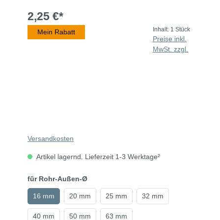
2,25 €*
Inhalt:
1 Stück
Mein Rabatt
Preise inkl.
MwSt. zzgl.
Versandkosten
Artikel lagernd. Lieferzeit 1-3 Werktage²
für Rohr-Außen-Ø
16 mm
20 mm
25 mm
32 mm
40 mm
50 mm
63 mm