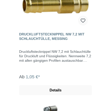
DRUCKLUFTSTECKNIPPEL NW 7,2 MIT
SCHLAUCHTÜLLE, MESSING
Druckluftstecknippel NW 7,2 mit Schlauchtülle
für Druckluft und Flüssigkeiten. Nennweite 7,2
mit allen gängigen Profilen austauschbar.
Werkstoff Körper: Messing Dichtung: NBR
Temperaturbereich: -20°C bis max.
+100°CBetriebsdruck: -0,95 bis 35 bar
Ab
1,05 €*
Durchfluss* Bolzenverriegelung: 1100 l/min
Kugelverriegelung: 1850 l/min
Kugelverriegelung/Kunststoffhülse: 2100 l/min
Details
*6 bar Eingangsdruck, 0,5 bar Druckdifferenz