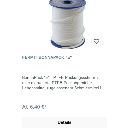
FERMIT BONNAPACK "E"
BonnaPack "E" - PTFE-Packungsschnur ist
eine extrudierte PTFE-Packung mit für
Lebensmittel zugelassenem Schmiermittel im
runden Querschnitt. Sie kann überall
eingesetzt werden, z.B. in der Lebensmittel-
und pharmazeutischen Industrie.
Ab
6,40 €*
Eigenschaften silikonfrei universell einsetzbar
einfache Installation hohe
Temperaturbeständigkeit keine Alterung hohe
Details
Chemikalienbeständigkeit