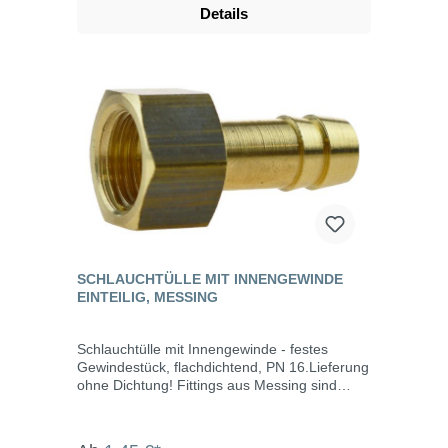
hitze- und kältebeständig, rostfrei,
Details
korrosionsbeständig, langlebig und für
Trinkwasser geeignet. Die einzelnen Bauteile
werden beim Verbinden mit Hanf oder
Gewindedichtband am Gewinde abgedichtet.
SCHLAUCHTÜLLE MIT INNENGEWINDE
EINTEILIG, MESSING
Schlauchtülle mit Innengewinde - festes
Gewindestück, flachdichtend, PN 16.Lieferung
ohne Dichtung! Fittings aus Messing sind
geeignet zum Durchleiten von kaltem und
warmen Wasser und werden vor allem im
Bereich Sanitär, Heizung, Klima und