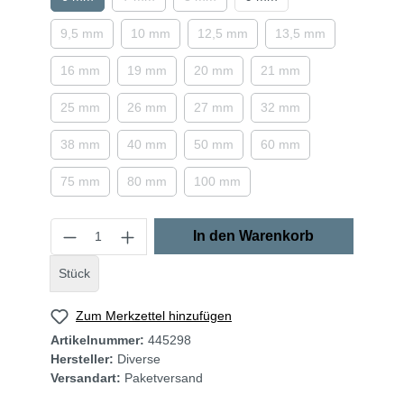
9,5 mm
10 mm
12,5 mm
13,5 mm
16 mm
19 mm
20 mm
21 mm
25 mm
26 mm
27 mm
32 mm
38 mm
40 mm
50 mm
60 mm
75 mm
80 mm
100 mm
In den Warenkorb
Stück
Zum Merkzettel hinzufügen
Artikelnummer:
445298
Hersteller:
Diverse
Versandart:
Paketversand