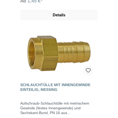
Ab
1,45 €*
Bewässerung zum Verschrauben von
Rohrleitungen und Bauteilen eingesetzt.
Messingfittings sind hitze- und kältebeständig,
Details
rostfrei, korrosionsbeständig, langlebig und für
Trinkwasser geeignet. Die einzelnen Bauteile
werden beim Verbinden mit Hanf oder
Gewindedichtband am Gewinde abgedichtet.
SCHLAUCHTÜLLE MIT INNENGEWINDE
EINTEILIG, MESSING
Aufschraub-Schlauchtülle mit metrischem
Gewinde (festes Innengewinde) und
Sechskant-Bund, PN 16 aus
Messing.Lieferung ohne Dichtung! Fittings aus