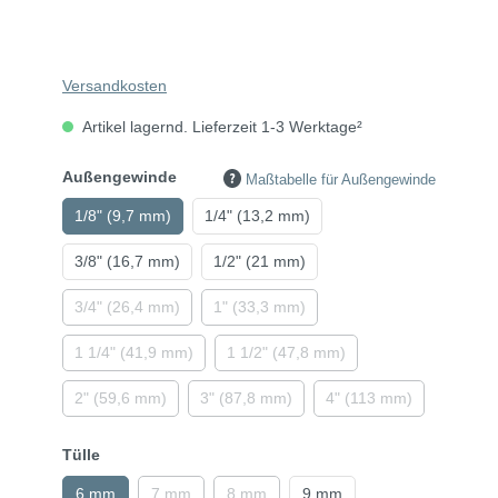
Versandkosten
Artikel lagernd. Lieferzeit 1-3 Werktage²
Außengewinde
Maßtabelle für Außengewinde
1/8" (9,7 mm)
1/4" (13,2 mm)
3/8" (16,7 mm)
1/2" (21 mm)
3/4" (26,4 mm)
1" (33,3 mm)
1 1/4" (41,9 mm)
1 1/2" (47,8 mm)
2" (59,6 mm)
3" (87,8 mm)
4" (113 mm)
Tülle
6 mm
7 mm
8 mm
9 mm