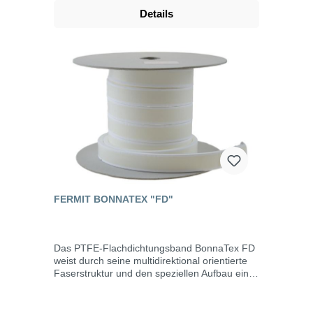
auf Längen geschnitten werden. Es ist
Details
chemisch stabil gegen alle Medien im
gesamten pH-Bereich. Ausgenommen sind
lediglich geschmolzene Alkalimetalle (z.B.
Natrium, Kalium) elementares und
gasförmiges Fluor bei hoher Temperatur und
hohem Druck. Eigenschaften universell
einsetzbar einfache Installation weiches
geschmeidiges Material beliebig formbar
gleicht sich Oberflächen optimal an
selbstklebend hohe Temperaturbeständigkeit
keine Alterung hohe Chemikalienbeständigkeit
witterungslichtbeständig Temperaturbereich:
-240°C bis +260°C / Kurzfristig bis
+310°CDruck: bis 200 bar je nach Betrieb und
Einbau
FERMIT BONNATEX "FD"
Das PTFE-Flachdichtungsband BonnaTex FD
weist durch seine multidirektional orientierte
Faserstruktur und den speziellen Aufbau eine
hohe Längs- und Querfestigkeit auf. Im
Vergleich zu anderen PTFE-Bändern, kommt
es zu nahezu keiner Verbreiterung des