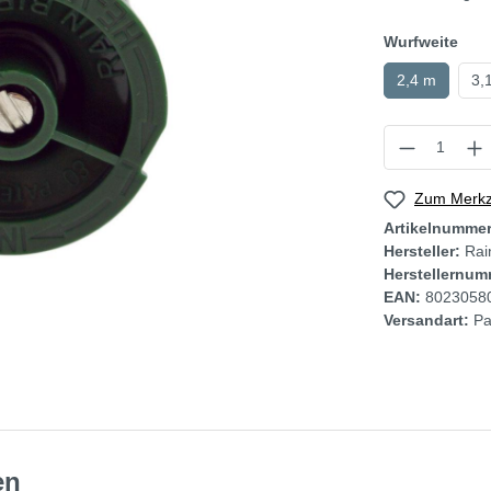
Wurfweite
2,4 m
3,
Zum Merkze
Artikelnumme
Hersteller:
Rai
Herstellernum
EAN:
8023058
Versandart:
Pa
en