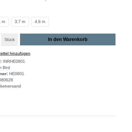
1 m
3,7 m
4,6 m
In den Warenkorb
Stück
ttel hinzufügen
r:
INRHE0801
n Bird
mer:
HE0801
080628
ketversand