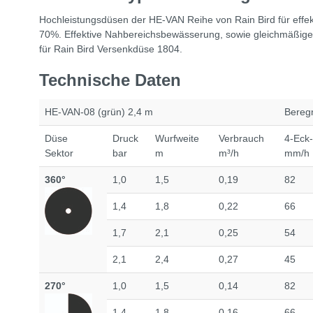
Hochleistungsdüsen der HE-VAN Reihe von Rain Bird für effe
70%. Effektive Nahbereichsbewässerung, sowie gleichmäßige 
für Rain Bird Versenkdüse 1804.
Technische Daten
HE-VAN-08 (grün) 2,4 m
Bereg
Düse
Druck
Wurfweite
Verbrauch
4-Eck
Sektor
bar
m
m³/h
mm/h
360°
1,0
1,5
0,19
82
1,4
1,8
0,22
66
1,7
2,1
0,25
54
2,1
2,4
0,27
45
270°
1,0
1,5
0,14
82
1,4
1,8
0,16
66