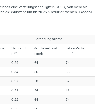
eichen eine Verteilungsgenauigkeit (DULQ) von mehr als
ann die Wurfweite um bis zu 25% reduziert werden. Passend
Beregnungsdichte
ite
Verbrauch
4-Eck-Verband
3-Eck-Verband
m³/h
mm/h
mm/h
0,29
64
74
0,34
56
65
0,37
50
57
0,41
44
51
0,22
64
74
0,25
56
65