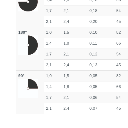
1,7
2,1
0,18
54
2,1
2,4
0,20
45
180°
1,0
1,5
0,10
82
1,4
1,8
0,11
66
1,7
2,1
0,12
54
2,1
2,4
0,13
45
90°
1,0
1,5
0,05
82
1,4
1,8
0,05
66
1,7
2,1
0,06
54
2,1
2,4
0,07
45