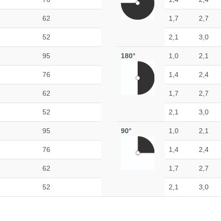
62
1,7
2,7
52
2,1
3,0
95
180°
1,0
2,1
76
1,4
2,4
62
1,7
2,7
52
2,1
3,0
95
90°
1,0
2,1
76
1,4
2,4
62
1,7
2,7
52
2,1
3,0