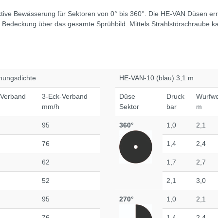
ktive Bewässerung für Sektoren von 0° bis 360°. Die HE-VAN Düsen err
Bedeckung über das gesamte Sprühbild. Mittels Strahlstörschraube k
nungsdichte
HE-VAN-10 (blau) 3,1 m
-Verband
3-Eck-Verband
Düse
Druck
Wurfwe
mm/h
Sektor
bar
m
95
360°
1,0
2,1
76
1,4
2,4
62
1,7
2,7
52
2,1
3,0
95
270°
1,0
2,1
76
1,4
2,4