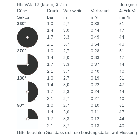
HE-VAN-12 (braun) 3.7 m
Beregnun
Düse
Druck
Wurfweite
Verbrauch
4-Eck-Ve
Sektor
bar
m
m³/h
mm/h
360°
1,0
2,7
0,38
51
1,4
3,0
0,44
47
1,7
3,3
0,49
44
2,1
3,7
0,54
40
270°
1,0
2,7
0,28
51
1,4
3,0
0,33
47
1,7
3,3
0,37
44
2,1
3,7
0,40
40
180°
1,0
2,7
0,19
51
1,4
3,0
0,22
47
1,7
3,3
0,24
44
2,1
3,7
0,27
40
90°
1,0
2,7
0,10
51
1,4
3,0
0,11
47
1,7
3,3
0,12
44
2,1
3,7
0,13
40
Bitte beachten Sie, dass sich die Leistungsdaten auf Messu