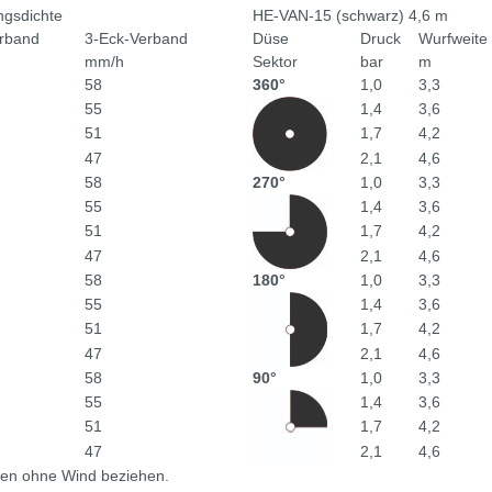
gsdichte
HE-VAN-15 (schwarz) 4,6 m
rband
3-Eck-Verband
Düse
Druck
Wurfweite
mm/h
Sektor
bar
m
58
360°
1,0
3,3
55
1,4
3,6
51
1,7
4,2
47
2,1
4,6
58
270°
1,0
3,3
55
1,4
3,6
51
1,7
4,2
47
2,1
4,6
58
180°
1,0
3,3
55
1,4
3,6
51
1,7
4,2
47
2,1
4,6
58
90°
1,0
3,3
55
1,4
3,6
51
1,7
4,2
47
2,1
4,6
ngen ohne Wind beziehen.