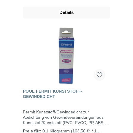
geeignet. Ausgezeichnete Beständigkeit
gegen behandeltes Poolwasser und wässrige
Details
Salzlösungen. Abmessungen: 3 m x 25
mmTemperaturbereich: -40°C bis
+130°CFarbe: schwarzDicke: 0,5 mm
POOL FERMIT KUNSTSTOFF-
GEWINDEDICHT
Fermit Kunststoff-Gewindedicht zur
Abdichtung von Gewindeverbindungen aus
Kunststoff/Kunststoff (PVC, PVCC, PP, ABS,
PE), Metall und Mischverbindungen aus
Preis für:
0.1 Kilogramm
(163,50 €* / 1