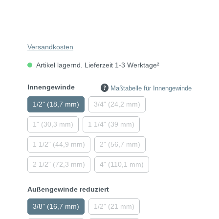
Versandkosten
Artikel lagernd. Lieferzeit 1-3 Werktage²
Innengewinde
Maßtabelle für Innengewinde
1/2" (18,7 mm)
3/4" (24,2 mm)
1" (30,3 mm)
1 1/4" (39 mm)
1 1/2" (44,9 mm)
2" (56,7 mm)
2 1/2" (72,3 mm)
4" (110,1 mm)
Außengewinde reduziert
3/8" (16,7 mm)
1/2" (21 mm)