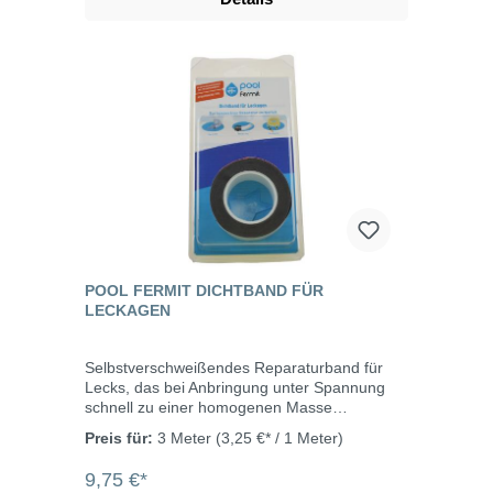
ammoniumfreiem Hanf. Einsatzbereiche
Trinkwasser: Temperatur 0°C bis +95°C und
Druck 16 bar Heizung: Temperatur 0°C bis
+130°C und Druck 7 bar Gas: Temperatur
-20°C bis +70°C und Druck 5 bar (Für alle
Gas-Arten einschließlich Erdgas und
Flüssiggas in der Gasphase geeignet.)
POOL FERMIT DICHTBAND FÜR
LECKAGEN
Selbstverschweißendes Reparaturband für
Lecks, das bei Anbringung unter Spannung
schnell zu einer homogenen Masse
verschmilzt. Zur temporären Abdichtung von
Preis für:
3 Meter
(3,25 €* / 1 Meter)
Lecks an Rohrleitungen und
Bewässerungsrohren oder als Schutz vor
9,75 €*
scharfkantigen und hervorstehenden Teilen