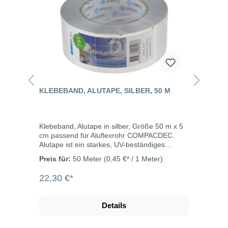
KLEBEBAND, ALUTAPE, SILBER, 50 M
Klebeband, Alutape in silber, Größe 50 m x 5
cm passend für Aluflexrohr COMPACDEC.
Alutape ist ein starkes, UV-beständiges
Klebeband aus Aluminiumfolie mit einer
Preis für:
50 Meter
(0,45 €* / 1 Meter)
Gummiklebeschicht auf der Innenseite. Es ist
geeignet zum Abdichten von
22,30 €*
Luftaufbereitungssystemen und für
Isolierarbeiten. Beite: 50 mmLänge: 50
mDicke: 0,3 mmTemperaturbereich: -30°C bis
Details
+120°C