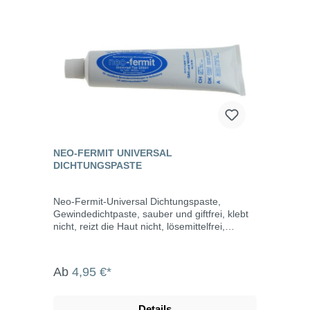
NEO-FERMIT UNIVERSAL
DICHTUNGSPASTE
Neo-Fermit-Universal Dichtungspaste,
Gewindedichtpaste, sauber und giftfrei, klebt
nicht, reizt die Haut nicht, lösemittelfrei,
schwundfrei, verhärtet nicht, trocknet nicht
aus, jederzeit demontierbar, schützt Gewinde
vor Korrosion. DIN-DVGW-Reg.Nr. NV-
Ab
4,95 €*
5142BM0052 nach NIN EN 751-2 ARp und
DIN 30660 (1999) für metallene
Gewindeverbindungen in Verbindung mit
Details