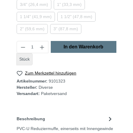
3/4" (26,4 mm)
1" (33,3 mm)
1 1/4" (41,9 mm)
1 1/2" (47,8 mm)
2" (59,6 mm)
3" (87,8 mm)
In den Warenkorb
Stück
Zum Merkzettel hinzufügen
Artikelnummer:
9101323
Hersteller:
Diverse
Versandart:
Paketversand
Beschreibung
PVC-U Reduziermuffe, einerseits mit Innengewinde