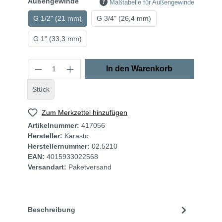
Außengewinde
Maßtabelle für Außengewinde
G 1/2" (21 mm)
G 3/4" (26,4 mm)
G 1" (33,3 mm)
In den Warenkorb
Stück
Zum Merkzettel hinzufügen
Artikelnummer:
417056
Hersteller:
Karasto
Herstellernummer:
02.5210
EAN:
4015933022568
Versandart:
Paketversand
Beschreibung