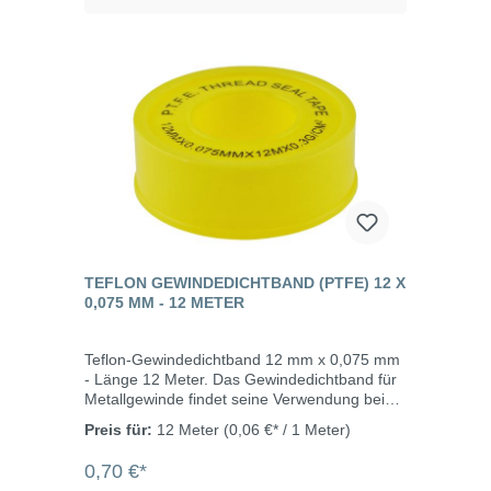
Sauerstoff bis +60°C und 30 bar. Flüssig +
gasförmig. Eigenschaften demontierbar
einfach und schnell anwendbar nicht
brennbar, nicht entzündbar kein Verfallsdatum
resistent gegen Pilzbefall quillt nicht
TEFLON GEWINDEDICHTBAND (PTFE) 12 X
0,075 MM - 12 METER
Teflon-Gewindedichtband 12 mm x 0,075 mm
- Länge 12 Meter. Das Gewindedichtband für
Metallgewinde findet seine Verwendung bei
allen Sanitär- und Heizungskreisläufen im
Preis für:
12 Meter
(0,06 €* / 1 Meter)
Kalt- und Warmwasserbereich.Nicht DVGW
geprüft.
0,70 €*