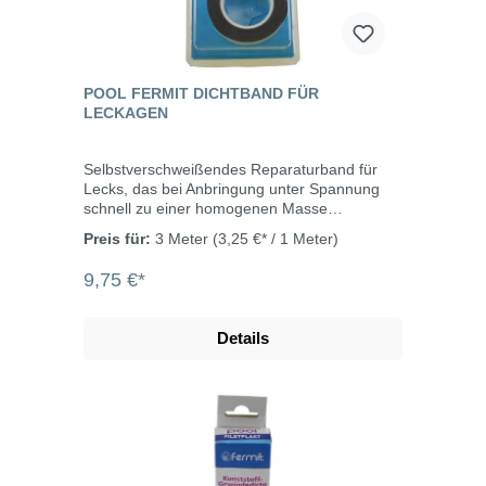
POOL FERMIT DICHTBAND FÜR
LECKAGEN
Selbstverschweißendes Reparaturband für
Lecks, das bei Anbringung unter Spannung
schnell zu einer homogenen Masse
verschmilzt. Zur temporären Abdichtung von
Preis für:
3 Meter
(3,25 €* / 1 Meter)
Lecks an Rohrleitungen und
Bewässerungsrohren oder als Schutz vor
9,75 €*
scharfkantigen und hervorstehenden Teilen
geeignet. Ausgezeichnete Beständigkeit
gegen behandeltes Poolwasser und wässrige
Details
Salzlösungen. Abmessungen: 3 m x 25
mmTemperaturbereich: -40°C bis
+130°CFarbe: schwarzDicke: 0,5 mm