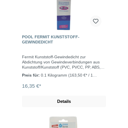
POOL FERMIT KUNSTSTOFF-
GEWINDEDICHT
Fermit Kunststoff-Gewindedicht zur
Abdichtung von Gewindeverbindungen aus
Kunststoff/Kunststoff (PVC, PVCC, PP, ABS,
PE), Metall und Mischverbindungen aus
Preis für:
0.1 Kilogramm
(163,50 €* / 1
Metall/ Kunststoff. Das Kunststoff-
Kilogramm)
Gewindedicht findet seinen Einsatz in mit
16,35 €*
Chlor, Salzwasser, Ozon und Glykol
behandeltes Wasser, im Warm- und
Kaltwasserbereich, Bewässerungswasser,
Details
Heizwasser und Druckluft. Das Material ist
sehr ergiebig - mit 100 g können ca. 40
Gewindeverbindungen von einem Zoll
abgedichtet werden. Eigenschaften
geruchsneutral, tropft nicht Farbe weiß