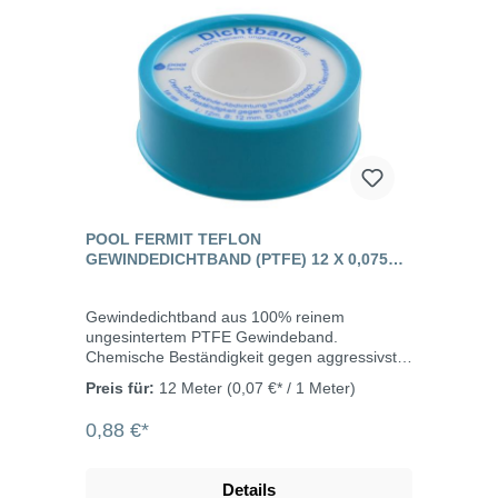
bis 25 Minuten bei 20°CVollständige
Aushärtung: 3 Stunden bei
20°CTemperaturbeständigkeit: 120°C bei
Dauerbelastung, 150°C bei Spitzenbelastung
POOL FERMIT TEFLON
GEWINDEDICHTBAND (PTFE) 12 X 0,075
MM - 12 METER
Gewindedichtband aus 100% reinem
ungesintertem PTFE Gewindeband.
Chemische Beständigkeit gegen aggressivste
Medien. Versprödet, quillt und klebt nicht.
Preis für:
12 Meter
(0,07 €* / 1 Meter)
Enthält kein Öl und Fett. Verhindert das
Festrosten (leichtes Lösen nach Jahren,
0,88 €*
selbst bei Stahlschrauben in Aluminium).
Länge 12 m, Breite 12 mm und Banddicke
0,075 mm. Einsatzbereich Temperatur:
Details
-240°C bis +260°CDruck: 20 bar. Bei