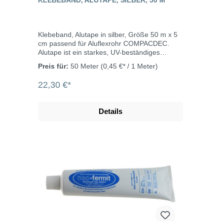
KLEBEBAND, ALUTAPE, SILBER, 50 M
Klebeband, Alutape in silber, Größe 50 m x 5
cm passend für Aluflexrohr COMPACDEC.
Alutape ist ein starkes, UV-beständiges
Klebeband aus Aluminiumfolie mit einer
Preis für:
50 Meter
(0,45 €* / 1 Meter)
Gummiklebeschicht auf der Innenseite. Es ist
geeignet zum Abdichten von
22,30 €*
Luftaufbereitungssystemen und für
Isolierarbeiten. Beite: 50 mmLänge: 50
mDicke: 0,3 mmTemperaturbereich: -30°C bis
Details
+120°C