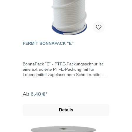
FERMIT BONNAPACK "E"
BonnaPack "E" - PTFE-Packungsschnur ist
eine extrudierte PTFE-Packung mit für
Lebensmittel zugelassenem Schmiermittel im
runden Querschnitt. Sie kann überall
eingesetzt werden, z.B. in der Lebensmittel-
und pharmazeutischen Industrie.
Ab
6,40 €*
Eigenschaften silikonfrei universell einsetzbar
einfache Installation hohe
Temperaturbeständigkeit keine Alterung hohe
Details
Chemikalienbeständigkeit
witterungslichtbeständig Einsatztemperatur:
-100°C bis +250°C