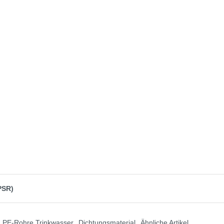
PSR)
PE-Rohre Trinkwasser
Dichtungsmaterial
Ähnliche Artikel