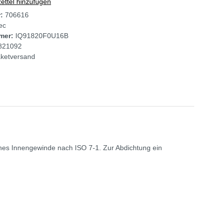
ttel hinzufügen
r:
706616
tec
mer:
IQ91820F0U16B
821092
ketversand
ches Innengewinde nach ISO 7-1. Zur Abdichtung ein