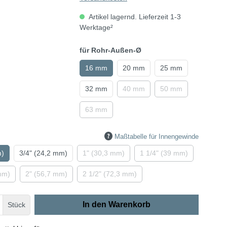
Artikel lagernd. Lieferzeit 1-3
Werktage²
für Rohr-Außen-Ø
16 mm
20 mm
25 mm
32 mm
40 mm
50 mm
63 mm
Maßtabelle für Innengewinde
m)
3/4" (24,2 mm)
1" (30,3 mm)
1 1/4" (39 mm)
mm)
2" (56,7 mm)
2 1/2" (72,3 mm)
In den Warenkorb
Stück