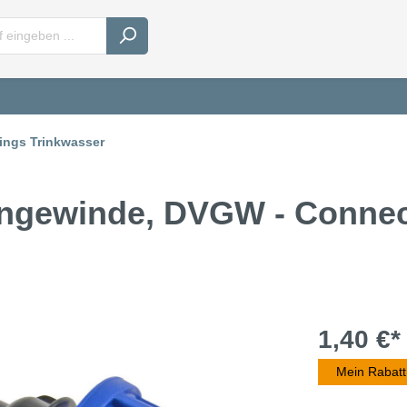
tings Trinkwasser
nengewinde, DVGW - Conne
1,40 €*
Mein Rabatt