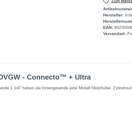
Zum Merkze
Artikelnumme
Hersteller:
Irri
Herstellernum
EAN:
8023058
Versandart:
Pa
 DVGW - Connecto™ + Ultra
nde 1 1/4" haben die Innengewinde eine Metall-Stützhülse. Zylindris