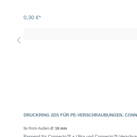
0,30 €*
DRUCKRING 2DS FÜR PE-VERSCHRAUBUNGEN, CO
für Rohr-Außen-Ø:
16 mm
Passend für Connecto™ + Ultra und Connecto™-Verschr