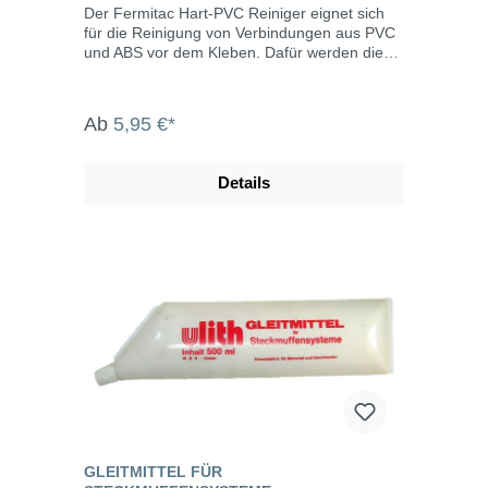
Der Fermitac Hart-PVC Reiniger eignet sich
für die Reinigung von Verbindungen aus PVC
und ABS vor dem Kleben. Dafür werden die
entsprechenden Stellen vorher mit etwas
Sandpapier abgeschmirgelt und anschließend
der Reiniger mit einem sauberen Tuch
Ab
5,95 €*
aufgetragen. Danach können die Rohrstücke
sauber verklebt werden. Den passenden
Kleber dafür finden Sie ebenfalls bei uns im
Details
Sortiment.
GLEITMITTEL FÜR