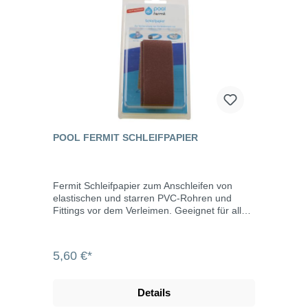
anschleifen.
POOL FERMIT SCHLEIFPAPIER
Fermit Schleifpapier zum Anschleifen von
elastischen und starren PVC-Rohren und
Fittings vor dem Verleimen. Geeignet für alle
Entgratungs-Arbeiten an Metallen und für die
Vorbereitung von Oberflächen vor dem
Auftragen von Epoxidkitt. Sehr elastisches
5,60 €*
Gewebe für Arbeiten an geringen
Rohrdurchmessern, mit dem auch sehr
schwer zugängliche Stellen entgratet werden
Details
können. Schleifpapier mit einer 120er