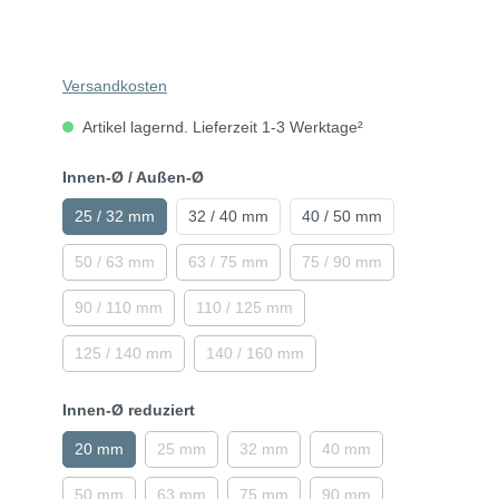
Versandkosten
Artikel lagernd. Lieferzeit 1-3 Werktage²
Innen-Ø / Außen-Ø
25 / 32 mm
32 / 40 mm
40 / 50 mm
50 / 63 mm
63 / 75 mm
75 / 90 mm
90 / 110 mm
110 / 125 mm
125 / 140 mm
140 / 160 mm
Innen-Ø reduziert
20 mm
25 mm
32 mm
40 mm
50 mm
63 mm
75 mm
90 mm