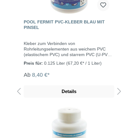
POOL FERMIT PVC-KLEBER BLAU MIT
PINSEL
Kleber zum Verbinden von
Rohrleitungselementen aus weichem PVC
(elastischem PVC) und starrem PVC (U-PVC),
wie sie bei der Installation von Pools
Preis für:
0.125 Liter
(67,20 €* / 1 Liter)
verwendet werden. Beständig gegen
Wasseraufbereitungsmittel für Pools, gegen
Ab
8,40 €*
Salzwasser und Meerwasser. Geeignet für
Wasserzu- und -ableitungen an Pools sowie
für Druckleitungen mit einem Durchmesser
Details
von bis zu 100 mm. Läuft auch an
senkrechten Flächen nicht ab. Farbe:
tiefblaues GelDruckfestigkeit: 40
barTemperaturbeständigkeit:
90°CVerarbeitungstemperatur: +5°C bis
+35°C