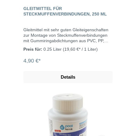
GLEITMITTEL FÜR
STECKMUFFENVERBINDUNGEN, 250 ML
Gleitmittel mit sehr guten Gleiteigenschaften
zur Montage von Steckmuffenverbindungen
mit Gummiringabdichtungen aus PVC, PP,
ABS, ASA usw. Fermit Gleitmittel entspricht
Preis für:
0.25 Liter
(19,60 €* / 1 Liter)
den Richtlinien des TZW (Technologiezentrum
Wasser), Karlsruhe im Hinblick auf den
4,90 €*
Einsatz mit Trinkwasser. Durch seine
hervorragenden Schmier- und
Gleiteigenschaften unterstützt Fermit
Details
Gleitmittel die Montage der Rohre, verhindert
bei sachgerechter Anwendung Verfaltungen
im Dichtungsbereich und beugt somit
Undichtigkeiten vor. Anwendungstemperatur:
-5°C bis +40°C