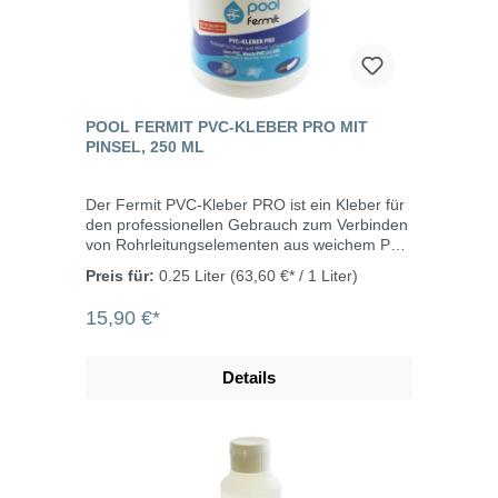
POOL FERMIT PVC-KLEBER PRO MIT
PINSEL, 250 ML
Der Fermit PVC-Kleber PRO ist ein Kleber für
den professionellen Gebrauch zum Verbinden
von Rohrleitungselementen aus weichem PVC
(elastischem PVC) und starrem PVC (U-PVC),
Preis für:
0.25 Liter
(63,60 €* / 1 Liter)
Weich-PVC und ABS, wie sie bei der
Installation von Pools verwendet werden. Er
15,90 €*
ist beständig gegen
Wasseraufbereitungsmittel für Pools, gegen
Salzwasser und gegen Meerwasser und
Details
geeignet für Wasserzu- und -ableitungen an
Pools und Druckleitungen mit einem
Durchmesser von bis zu 100 mm.
Temperaturbeständig bis
+90°CVerarbeitungstemperatur: +5°C bis
+35°C