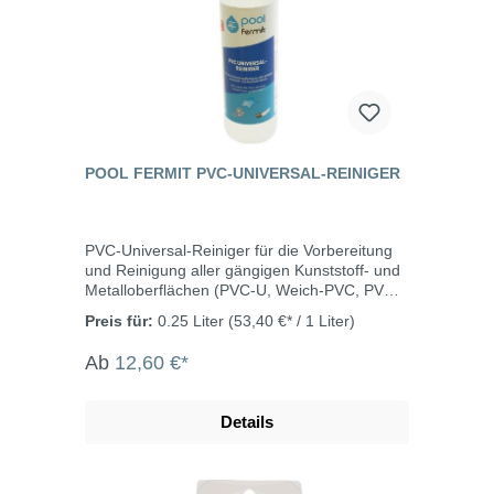
POOL FERMIT PVC-UNIVERSAL-REINIGER
PVC-Universal-Reiniger für die Vorbereitung
und Reinigung aller gängigen Kunststoff- und
Metalloberflächen (PVC-U, Weich-PVC, PVC-
C, ABS Kupfer, Gusseisen, Stahl, verzinkter
Preis für:
0.25 Liter
(53,40 €* / 1 Liter)
Stahl ...). Der fermit pool PVC Universal-
Reiniger verbessert die Klebeeigenschaften
Ab
12,60 €*
durch Anlösen der Oberflächenschicht. Er ist
optimal geeignet für die Kleber „pool fermit
PVC-Kleber blau" und pool fermit "PVC-
Details
KLEBER BLAU PRO“ sowie für alle anderen
Kleber für U-PVC und weiches PVC.
Idealerweise die Fügeteile vorher mit dem
Schleifpapier „pool fermit Schleifpapier“