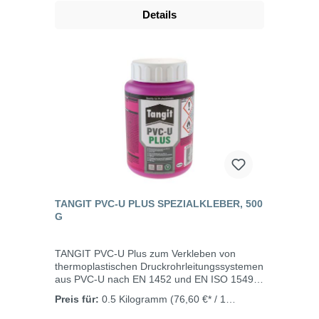
Details
TANGIT PVC-U PLUS SPEZIALKLEBER, 500
G
TANGIT PVC-U Plus zum Verkleben von
thermoplastischen Druckrohrleitungssystemen
aus PVC-U nach EN 1452 und EN ISO 15493
und ist geeignet für drucklose Rohrsysteme
Preis für:
0.5 Kilogramm
(76,60 €* / 1
(Abwasser) nach EN 1329. Der Kleber erfüllt
Kilogramm)
die Anforderungen der DIN EN 14814: