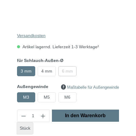
Versandkosten
Artikel lagernd. Lieferzeit 1-3 Werktage²
für Schlauch-Außen-Ø
3 mm
4 mm
6 mm
Außengewinde
Maßtabelle für Außengewinde
M3
M5
M6
In den Warenkorb
Stück