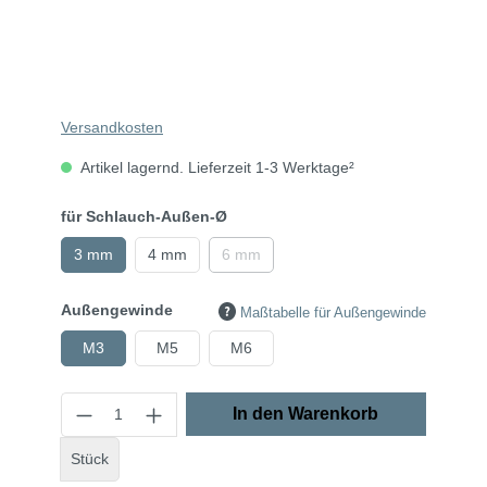
Versandkosten
Artikel lagernd. Lieferzeit 1-3 Werktage²
für Schlauch-Außen-Ø
3 mm
4 mm
6 mm
Außengewinde
Maßtabelle für Außengewinde
M3
M5
M6
In den Warenkorb
Stück