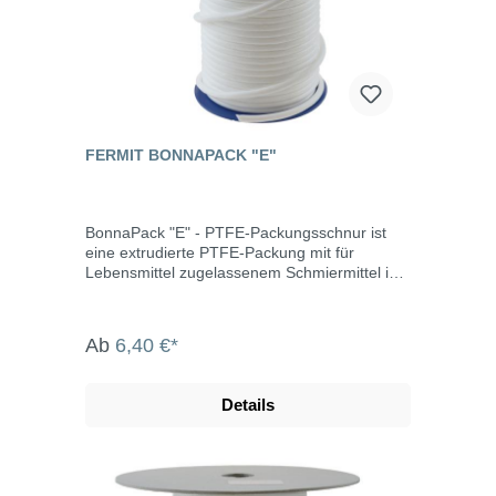
FERMIT BONNAPACK "E"
BonnaPack "E" - PTFE-Packungsschnur ist
eine extrudierte PTFE-Packung mit für
Lebensmittel zugelassenem Schmiermittel im
runden Querschnitt. Sie kann überall
eingesetzt werden, z.B. in der Lebensmittel-
und pharmazeutischen Industrie.
Ab
6,40 €*
Eigenschaften silikonfrei universell einsetzbar
einfache Installation hohe
Temperaturbeständigkeit keine Alterung hohe
Details
Chemikalienbeständigkeit
witterungslichtbeständig Einsatztemperatur:
-100°C bis +250°C