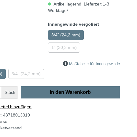
Artikel lagernd. Lieferzeit 1-3
Werktage²
Innengewinde vergößert
3/4" (24,2 mm)
1" (30,3 mm)
Maßtabelle für Innengewinde
m)
3/4" (24,2 mm)
In den Warenkorb
Stück
ttel hinzufügen
r:
43718013019
erse
ketversand