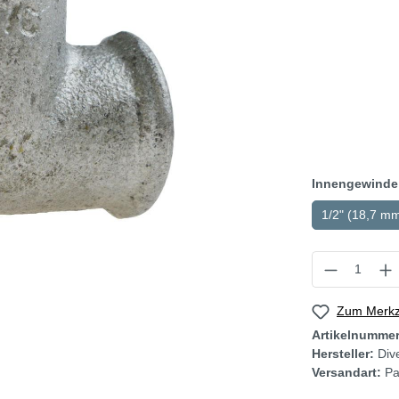
Innengewinde
1/2" (18,7 m
Zum Merkze
Artikelnumme
Hersteller:
Div
Versandart:
Pa