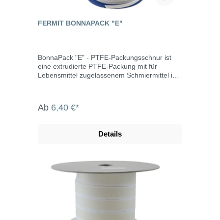
FERMIT BONNAPACK "E"
BonnaPack "E" - PTFE-Packungsschnur ist
eine extrudierte PTFE-Packung mit für
Lebensmittel zugelassenem Schmiermittel im
runden Querschnitt. Sie kann überall
eingesetzt werden, z.B. in der Lebensmittel-
und pharmazeutischen Industrie.
Ab
6,40 €*
Eigenschaften silikonfrei universell einsetzbar
einfache Installation hohe
Temperaturbeständigkeit keine Alterung hohe
Details
Chemikalienbeständigkeit
witterungslichtbeständig Einsatztemperatur:
-100°C bis +250°C