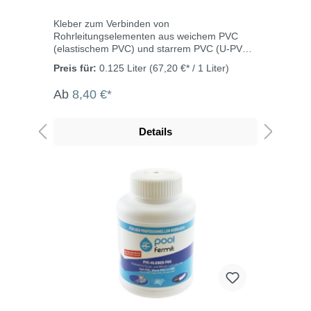
Kleber zum Verbinden von
Rohrleitungselementen aus weichem PVC
(elastischem PVC) und starrem PVC (U-PVC),
wie sie bei der Installation von Pools
Preis für:
0.125 Liter
(67,20 €* / 1 Liter)
verwendet werden. Beständig gegen
Wasseraufbereitungsmittel für Pools, gegen
Ab
8,40 €*
Salzwasser und Meerwasser. Geeignet für
Wasserzu- und -ableitungen an Pools sowie
für Druckleitungen mit einem Durchmesser
Details
von bis zu 100 mm. Läuft auch an
senkrechten Flächen nicht ab. Farbe:
tiefblaues GelDruckfestigkeit: 40
barTemperaturbeständigkeit:
90°CVerarbeitungstemperatur: +5°C bis
+35°C