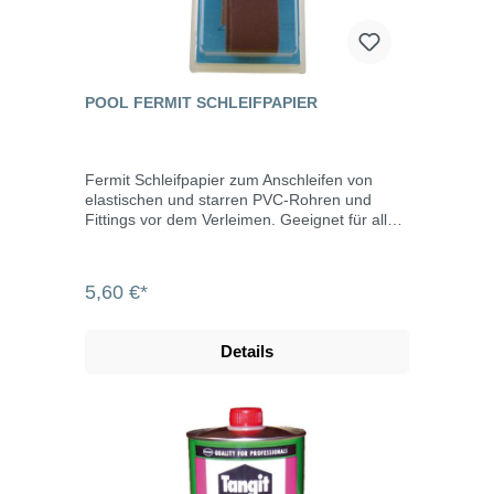
POOL FERMIT SCHLEIFPAPIER
Fermit Schleifpapier zum Anschleifen von
elastischen und starren PVC-Rohren und
Fittings vor dem Verleimen. Geeignet für alle
Entgratungs-Arbeiten an Metallen und für die
Vorbereitung von Oberflächen vor dem
Auftragen von Epoxidkitt. Sehr elastisches
5,60 €*
Gewebe für Arbeiten an geringen
Rohrdurchmessern, mit dem auch sehr
schwer zugängliche Stellen entgratet werden
Details
können. Schleifpapier mit einer 120er
Körnung, 38 mm breit und 1 m lang.