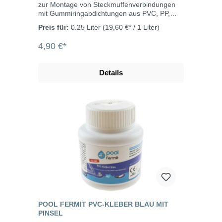
zur Montage von Steckmuffenverbindungen
mit Gummiringabdichtungen aus PVC, PP,
ABS, ASA usw. Fermit Gleitmittel entspricht
Preis für:
0.25 Liter
(19,60 €* / 1 Liter)
den Richtlinien des TZW (Technologiezentrum
Wasser), Karlsruhe im Hinblick auf den
4,90 €*
Einsatz mit Trinkwasser. Durch seine
hervorragenden Schmier- und
Gleiteigenschaften unterstützt Fermit
Details
Gleitmittel die Montage der Rohre, verhindert
bei sachgerechter Anwendung Verfaltungen
im Dichtungsbereich und beugt somit
Undichtigkeiten vor. Anwendungstemperatur:
-5°C bis +40°C
POOL FERMIT PVC-KLEBER BLAU MIT
PINSEL