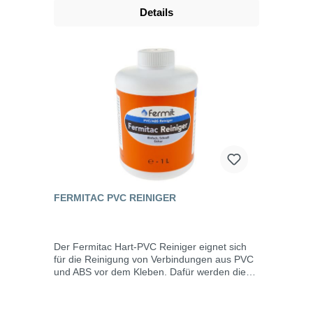
wirkt schon nach einer Stunde geruchsarm
Details
sauber einfach anwendbar ohne THF
(Lösemittel Tetrahydrofuran)
Verarbeitungstemperatur: +5°C bis
+35°CTemperaturbereich: bis +90°C
FERMITAC PVC REINIGER
Der Fermitac Hart-PVC Reiniger eignet sich
für die Reinigung von Verbindungen aus PVC
und ABS vor dem Kleben. Dafür werden die
entsprechenden Stellen vorher mit etwas
Sandpapier abgeschmirgelt und anschließend
der Reiniger mit einem sauberen Tuch