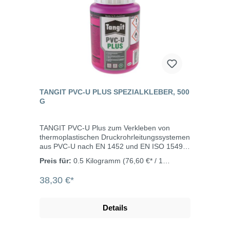
TANGIT PVC-U PLUS SPEZIALKLEBER, 500
G
TANGIT PVC-U Plus zum Verkleben von
thermoplastischen Druckrohrleitungssystemen
aus PVC-U nach EN 1452 und EN ISO 15493
und ist geeignet für drucklose Rohrsysteme
Preis für:
0.5 Kilogramm
(76,60 €* / 1
(Abwasser) nach EN 1329. Der Kleber erfüllt
Kilogramm)
die Anforderungen der DIN EN 14814:
38,30 €*
Klebstoffe für Druckrohrleitungssysteme aus
thermoplastischen Kunststoffen für Fluide und
DIN EN 14680: Klebstoffe für drucklose
Details
Rohrleitungssysteme und er erfüllt die
Anforderungen der DIN EN 14814, Klebstoffe
für Druckrohrleitungssysteme aus