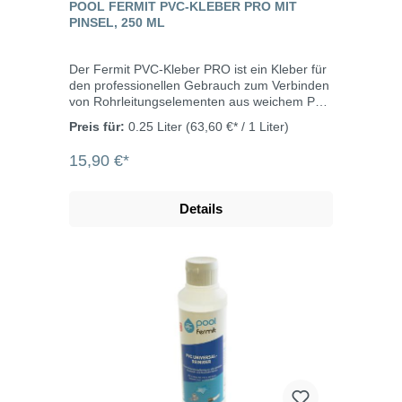
POOL FERMIT PVC-KLEBER PRO MIT
PINSEL, 250 ML
Der Fermit PVC-Kleber PRO ist ein Kleber für
den professionellen Gebrauch zum Verbinden
von Rohrleitungselementen aus weichem PVC
(elastischem PVC) und starrem PVC (U-PVC),
Preis für:
0.25 Liter
(63,60 €* / 1 Liter)
Weich-PVC und ABS, wie sie bei der
Installation von Pools verwendet werden. Er
15,90 €*
ist beständig gegen
Wasseraufbereitungsmittel für Pools, gegen
Salzwasser und gegen Meerwasser und
Details
geeignet für Wasserzu- und -ableitungen an
Pools und Druckleitungen mit einem
Durchmesser von bis zu 100 mm.
Temperaturbeständig bis
+90°CVerarbeitungstemperatur: +5°C bis
+35°C