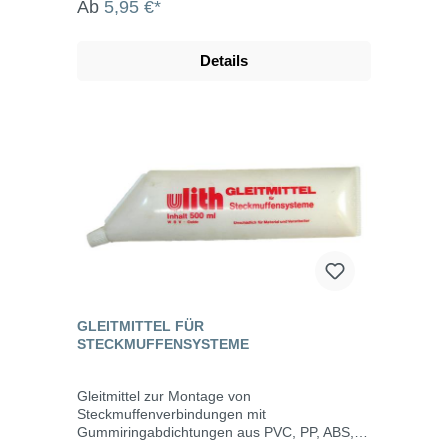
Ab
5,95 €*
aufgetragen. Danach können die Rohrstücke
sauber verklebt werden. Den passenden
Kleber dafür finden Sie ebenfalls bei uns im
Details
Sortiment.
GLEITMITTEL FÜR
STECKMUFFENSYSTEME
Gleitmittel zur Montage von
Steckmuffenverbindungen mit
Gummiringabdichtungen aus PVC, PP, ABS,