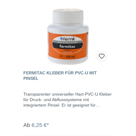
FERMITAC KLEBER FÜR PVC-U MIT
PINSEL
Transparenter universeller Hart-PVC-U Kleber
für Druck- und Abflusssysteme mit
integriertem Pinsel. Er ist geeignet für
Verbindungen von Rohren aus Hart-PVC im
Kalt- und Warmwasserbereich sowie für
Abflussrohre, Druckrohre und unterirdisch
Ab
6,25 €*
verlegte PVC-Rohre. Eigenschaften
transparent gelförmig topft nicht läuft nicht aus