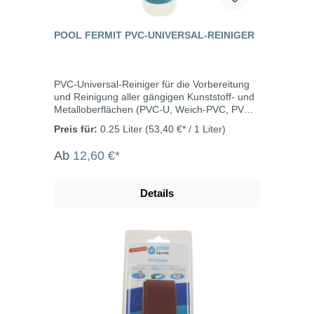
POOL FERMIT PVC-UNIVERSAL-REINIGER
PVC-Universal-Reiniger für die Vorbereitung
und Reinigung aller gängigen Kunststoff- und
Metalloberflächen (PVC-U, Weich-PVC, PVC-
C, ABS Kupfer, Gusseisen, Stahl, verzinkter
Preis für:
0.25 Liter
(53,40 €* / 1 Liter)
Stahl ...). Der fermit pool PVC Universal-
Reiniger verbessert die Klebeeigenschaften
Ab
12,60 €*
durch Anlösen der Oberflächenschicht. Er ist
optimal geeignet für die Kleber „pool fermit
PVC-Kleber blau" und pool fermit "PVC-
Details
KLEBER BLAU PRO“ sowie für alle anderen
Kleber für U-PVC und weiches PVC.
Idealerweise die Fügeteile vorher mit dem
Schleifpapier „pool fermit Schleifpapier“
anschleifen.