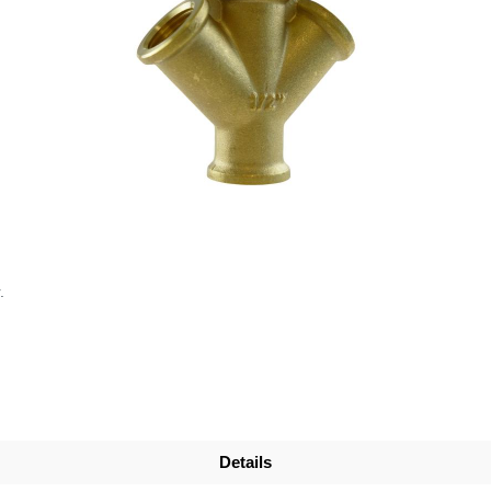
.
Details