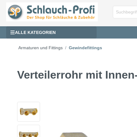
ALLE KATEGORIEN
Armaturen und Fittings
Gewindefittings
Verteilerrohr mit Inn