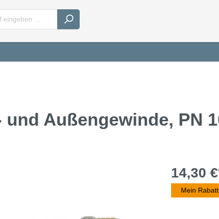
en- und Außengewinde, PN 
14,30 €
Mein Rabatt