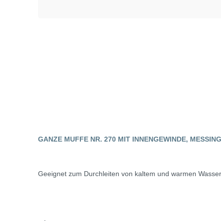
GANZE MUFFE NR. 270 MIT INNENGEWINDE, MESSIN
Geeignet zum Durchleiten von kaltem und warmen Wasser