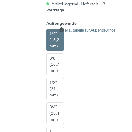
Artikel lagernd. Lieferzeit 1-3
Werktage²
Außengewinde
Maßtabelle für Außengewinde
1/4"
(13,2
mm)
3/8"
(16,7
mm)
1/2"
(21
mm)
3/4"
(26,4
mm)
1"