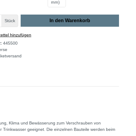
mm)
In den Warenkorb
Stück
ttel hinzufügen
r:
445500
erse
ketversand
eizung, Klima und Bewässerung zum Verschrauben von
 für Trinkwasser geeignet. Die einzelnen Bauteile werden beim