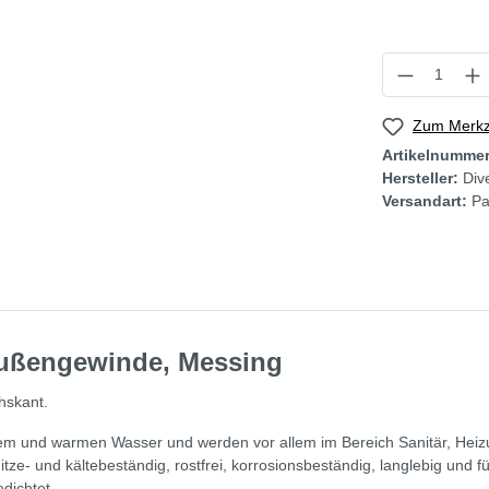
Zum Merkze
Artikelnumme
Hersteller:
Div
Versandart:
Pa
 Außengewinde, Messing
hskant.
altem und warmen Wasser und werden vor allem im Bereich Sanitär, H
itze- und kältebeständig, rostfrei, korrosionsbeständig, langlebig und
dichtet.