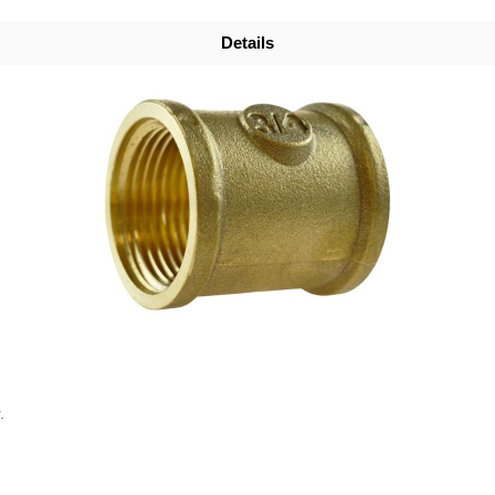
Details
G
.