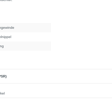
ngewinde
lnippel
ng
PSR)
ikel