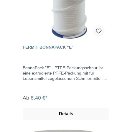
FERMIT BONNAPACK "E"
BonnaPack "E" - PTFE-Packungsschnur ist
eine extrudierte PTFE-Packung mit für
Lebensmittel zugelassenem Schmiermittel im
runden Querschnitt. Sie kann überall
eingesetzt werden, z.B. in der Lebensmittel-
und pharmazeutischen Industrie.
Ab
6,40 €*
Eigenschaften silikonfrei universell einsetzbar
einfache Installation hohe
Temperaturbeständigkeit keine Alterung hohe
Details
Chemikalienbeständigkeit
witterungslichtbeständig Einsatztemperatur:
-100°C bis +250°C