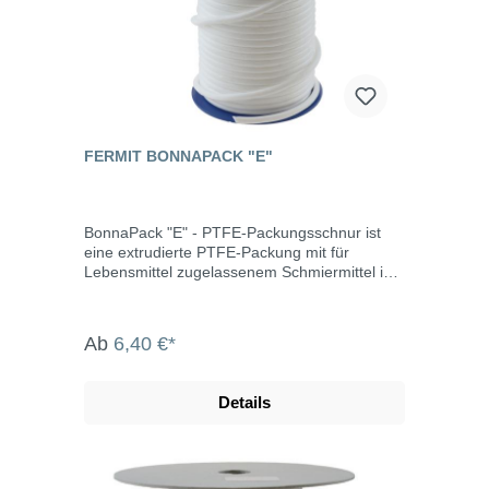
FERMIT BONNAPACK "E"
BonnaPack "E" - PTFE-Packungsschnur ist
eine extrudierte PTFE-Packung mit für
Lebensmittel zugelassenem Schmiermittel im
runden Querschnitt. Sie kann überall
eingesetzt werden, z.B. in der Lebensmittel-
und pharmazeutischen Industrie.
Ab
6,40 €*
Eigenschaften silikonfrei universell einsetzbar
einfache Installation hohe
Temperaturbeständigkeit keine Alterung hohe
Details
Chemikalienbeständigkeit
witterungslichtbeständig Einsatztemperatur:
-100°C bis +250°C