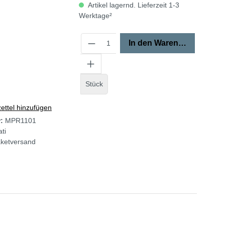
Artikel lagernd. Lieferzeit 1-3
Werktage²
In den Warenkorb
Stück
ttel hinzufügen
r:
MPR1101
ti
ketversand