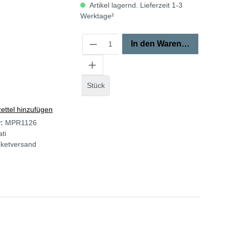
Artikel lagernd. Lieferzeit 1-3
Werktage²
In den Warenkorb
Stück
ttel hinzufügen
r:
MPR1126
ti
ketversand