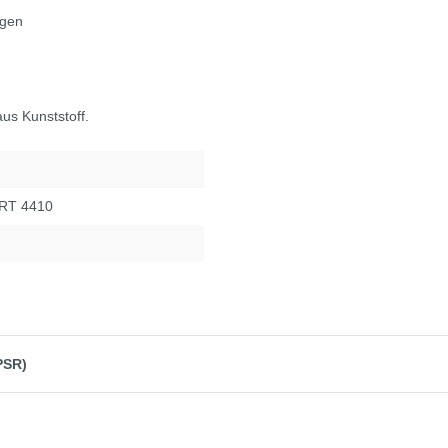
agen
us Kunststoff.
ART 4410
PSR)